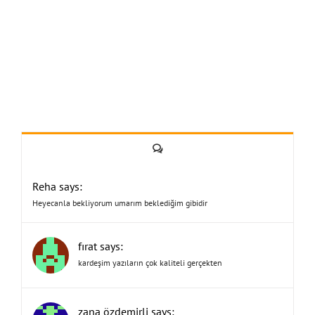
Yorum
Reha says:
Heyecanla bekliyorum umarım beklediğim gibidir
fırat says:
kardeşim yazıların çok kaliteli gerçekten
zana özdemirli says: