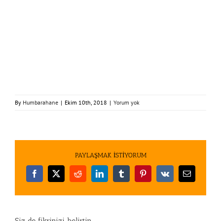
By
Humbarahane
|
Ekim 10th, 2018
|
Yorum yok
PAYLAŞMAK İSTİYORUM
Facebook
X
Reddit
LinkedIn
Tumblr
Pinterest
Vk
E-
posta
Siz de fikrinizi belirtin