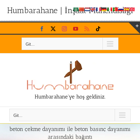
Humbarahane | İnşaat Mühendisliği
Skip
Facebook
X
Instagram
YouTube
Rss
Tiktok
to
content
Git...
Humbarahane'ye hoş geldiniz.
Git...
beton çekme dayanımı ile beton basınç dayanımı
arasındaki bağıntı