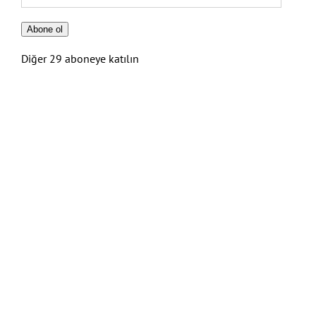
posta
Adresi
Abone ol
Diğer 29 aboneye katılın