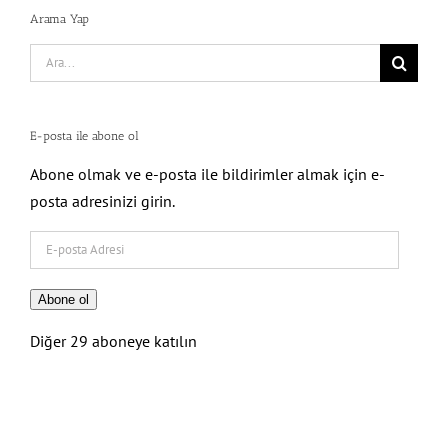
Arama Yap
Search
for:
E-posta ile abone ol
Abone olmak ve e-posta ile bildirimler almak için e-
posta adresinizi girin.
E-
posta
Adresi
Abone ol
Diğer 29 aboneye katılın