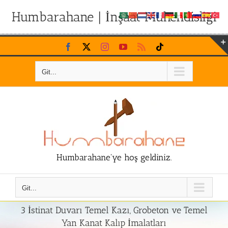
Humbarahane | İnşaat Mühendisliği
Skip
Facebook
X
Instagram
YouTube
Rss
Tiktok
to
content
Git...
Humbarahane'ye hoş geldiniz.
Git...
3 İstinat Duvarı Temel Kazı, Grobeton ve Temel
Yan Kanat Kalıp İmalatları