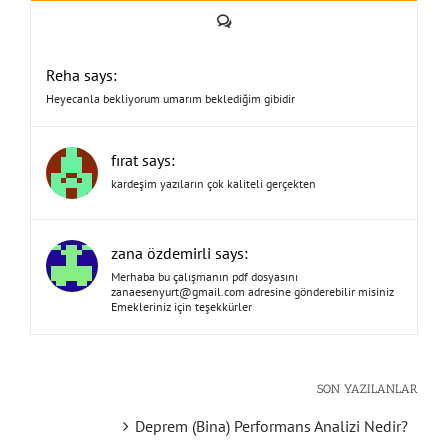
Yorum
Reha says:
Heyecanla bekliyorum umarım beklediğim gibidir
fırat says:
kardeşim yazıların çok kaliteli gerçekten
zana özdemirli says:
Merhaba bu çalışmanın pdf dosyasını
zanaesenyurt@gmail.com
adresine gönderebilir misiniz
Emekleriniz için teşekkürler
SON YAZILANLAR
Deprem (Bina) Performans Analizi Nedir?