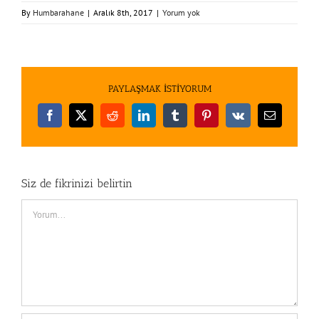
By
Humbarahane
|
Aralık 8th, 2017
|
Yorum yok
PAYLAŞMAK İSTİYORUM
Facebook
X
Reddit
LinkedIn
Tumblr
Pinterest
Vk
E-
posta
Siz de fikrinizi belirtin
Comment