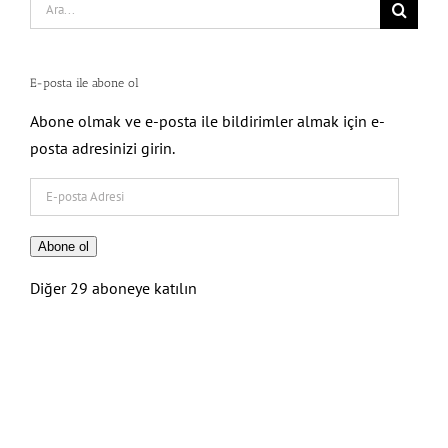
Search
for:
E-posta ile abone ol
Abone olmak ve e-posta ile bildirimler almak için e-
posta adresinizi girin.
E-
posta
Adresi
Abone ol
Diğer 29 aboneye katılın