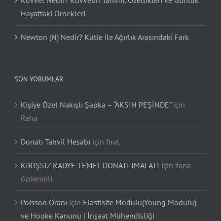
Kuvvet Nedir? Kuvvetin Tanımı, Özellikleri ve Günlük
Hayattaki Örnekleri
Newton (N) Nedir? Kütle ile Ağırlık Arasındaki Fark
SON YORUMLAR
Kişiye Özel Nakışlı Şapka – “AKSIN PEŞİNDE”
için
Reha
Donatı Tahvil Hesabı
için
fırat
KİRİŞSİZ RADYE TEMEL DONATI İMALATI
için
zana
özdemirli
Poisson Oranı
için
Elastisite Modülü(Young Modülü)
ve Hooke Kanunu | İnşaat Mühendisliği