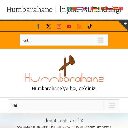
Humbarahane | İnşaat Mühendisliği
Skip
Facebook
X
Instagram
YouTube
Rss
Tiktok
to
content
Git...
Humbarahane'ye hoş geldiniz.
Git...
donatı üst taraf 4
Ana Sayfa
BETONARME İSTİNAT DUVARI İMALATI
donatı üst taraf 4