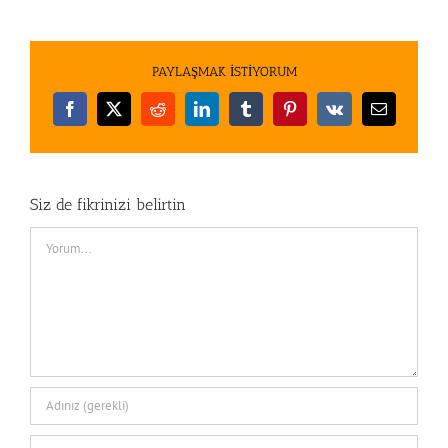
PAYLAŞMAK İSTİYORUM
Facebook
X
Reddit
LinkedIn
Tumblr
Pinterest
Vk
E-
posta
Siz de fikrinizi belirtin
Comment