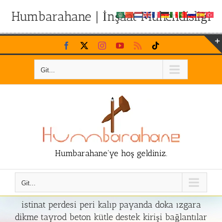
Humbarahane | İnşaat Mühendisliği
Skip
Facebook
X
Instagram
YouTube
Rss
Tiktok
to
content
Git...
Humbarahane'ye hoş geldiniz.
Git...
istinat perdesi peri kalıp payanda doka ızgara
dikme tayrod beton kütle destek kirişi bağlantılar