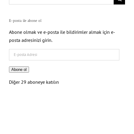
for:
E-posta ile abone ol
Abone olmak ve e-posta ile bildirimler almak için e-
posta adresinizi girin.
E-
posta
Adresi
Abone ol
Diğer 29 aboneye katılın