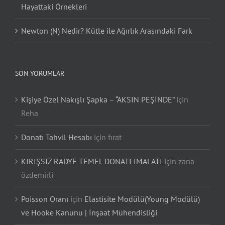
Hayattaki Örnekleri
Newton (N) Nedir? Kütle ile Ağırlık Arasındaki Fark
SON YORUMLAR
Kişiye Özel Nakışlı Şapka – “AKSIN PEŞİNDE”
için
Reha
Donatı Tahvil Hesabı
için
fırat
KİRİŞSİZ RADYE TEMEL DONATI İMALATI
için
zana
özdemirli
Poisson Oranı
için
Elastisite Modülü(Young Modülü)
ve Hooke Kanunu | İnşaat Mühendisliği