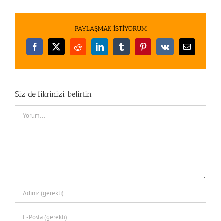
PAYLAŞMAK İSTİYORUM
Facebook
X
Reddit
LinkedIn
Tumblr
Pinterest
Vk
E-
posta
Siz de fikrinizi belirtin
Comment