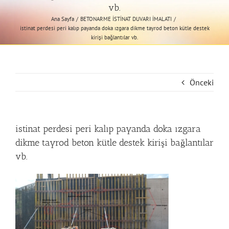
vb.
Ana Sayfa
BETONARME İSTİNAT DUVARI İMALATI
istinat perdesi peri kalıp payanda doka ızgara dikme tayrod beton kütle destek
kirişi bağlantılar vb.
Önceki
istinat perdesi peri kalıp payanda doka ızgara
dikme tayrod beton kütle destek kirişi bağlantılar
vb.