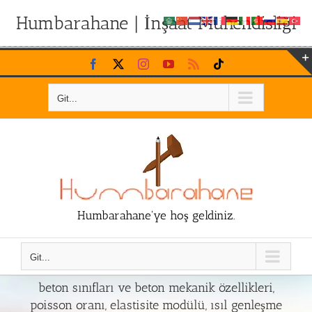
Humbarahane | İnşaat Mühendisliği
Skip
Facebook
X
Instagram
YouTube
Rss
Tiktok
to
content
Git...
Humbarahane'ye hoş geldiniz.
Git...
beton sınıfları ve beton mekanik özellikleri,
poisson oranı, elastisite modülü, ısıl genleşme