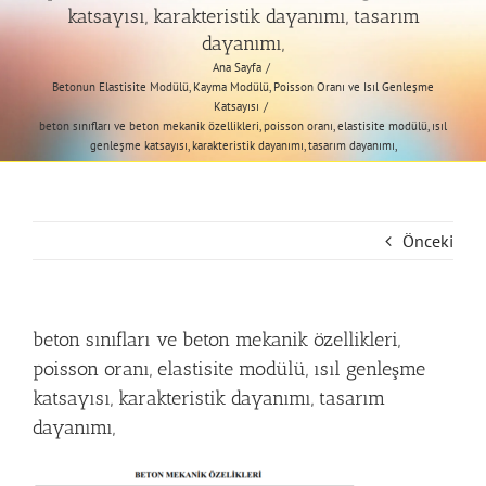
katsayısı, karakteristik dayanımı, tasarım
dayanımı,
Ana Sayfa
Betonun Elastisite Modülü, Kayma Modülü, Poisson Oranı ve Isıl Genleşme
Katsayısı
beton sınıfları ve beton mekanik özellikleri, poisson oranı, elastisite modülü, ısıl
genleşme katsayısı, karakteristik dayanımı, tasarım dayanımı,
Önceki
beton sınıfları ve beton mekanik özellikleri,
poisson oranı, elastisite modülü, ısıl genleşme
katsayısı, karakteristik dayanımı, tasarım
dayanımı,