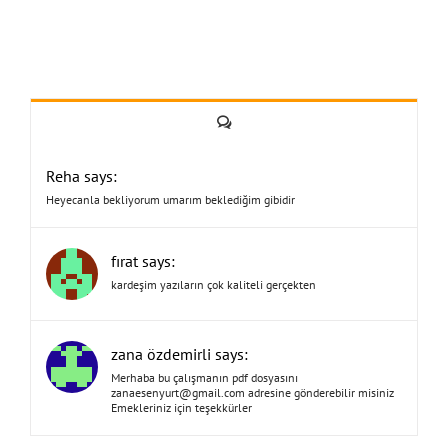
Yorum
Reha says:
Heyecanla bekliyorum umarım beklediğim gibidir
fırat says:
kardeşim yazıların çok kaliteli gerçekten
zana özdemirli says:
Merhaba bu çalışmanın pdf dosyasını
zanaesenyurt@gmail.com
adresine gönderebilir misiniz
Emekleriniz için teşekkürler