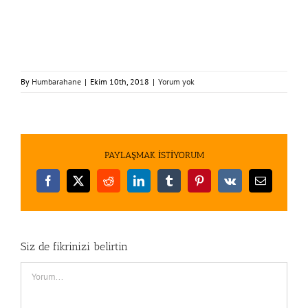
By
Humbarahane
|
Ekim 10th, 2018
|
Yorum yok
PAYLAŞMAK İSTİYORUM
Facebook
X
Reddit
LinkedIn
Tumblr
Pinterest
Vk
E-
posta
Siz de fikrinizi belirtin
Comment