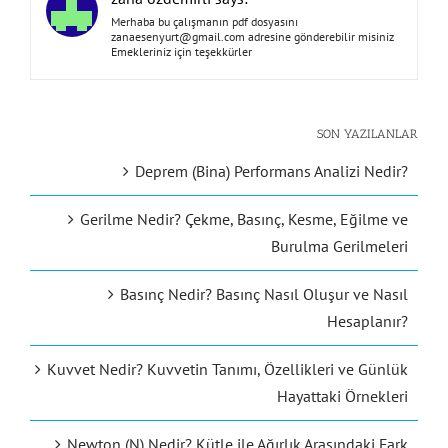
Merhaba bu çalışmanın pdf dosyasını
zanaesenyurt@gmail.com
adresine gönderebilir misiniz
Emekleriniz için teşekkürler
SON YAZILANLAR
Deprem (Bina) Performans Analizi Nedir?
Gerilme Nedir? Çekme, Basınç, Kesme, Eğilme ve
Burulma Gerilmeleri
Basınç Nedir? Basınç Nasıl Oluşur ve Nasıl
Hesaplanır?
Kuvvet Nedir? Kuvvetin Tanımı, Özellikleri ve Günlük
Hayattaki Örnekleri
Newton (N) Nedir? Kütle ile Ağırlık Arasındaki Fark