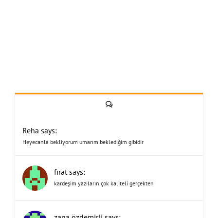
Yorum
Reha says:
Heyecanla bekliyorum umarım beklediğim gibidir
fırat says:
kardeşim yazıların çok kaliteli gerçekten
zana özdemirli says: