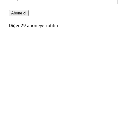
posta
Adresi
Abone ol
Diğer 29 aboneye katılın