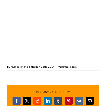
bg6b
By
Humbarahane
|
Haziran 16th, 2014
|
yorumlar kapalı
için
PAYLAŞMAK İSTİYORUM
Facebook
X
Reddit
LinkedIn
Tumblr
Pinterest
Vk
E-