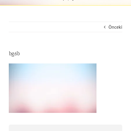
Önceki
bg6b