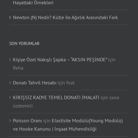
Hayattaki Örnekleri
Newton (N) Nedir? Kütle ile Ağırlık Arasındaki Fark
SON YORUMLAR
Kişiye Özel Nakışlı Şapka – “AKSIN PEŞİNDE”
için
Reha
Donatı Tahvil Hesabı
için
fırat
KİRİŞSİZ RADYE TEMEL DONATI İMALATI
için
zana
özdemirli
Poisson Oranı
için
Elastisite Modülü(Young Modülü)
ve Hooke Kanunu | İnşaat Mühendisliği