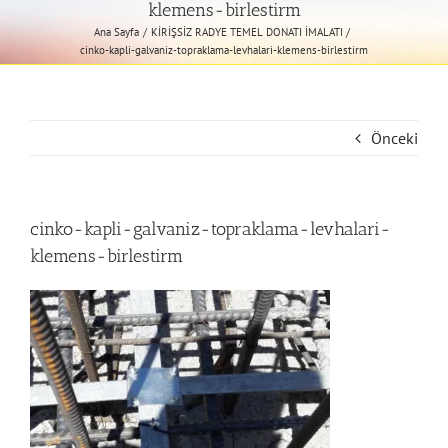
klemens-birlestirm
Ana Sayfa
KİRİŞSİZ RADYE TEMEL DONATI İMALATI
cinko-kapli-galvaniz-topraklama-levhalari-klemens-birlestirm
Önceki
cinko-kapli-galvaniz-topraklama-levhalari-
klemens-birlestirm