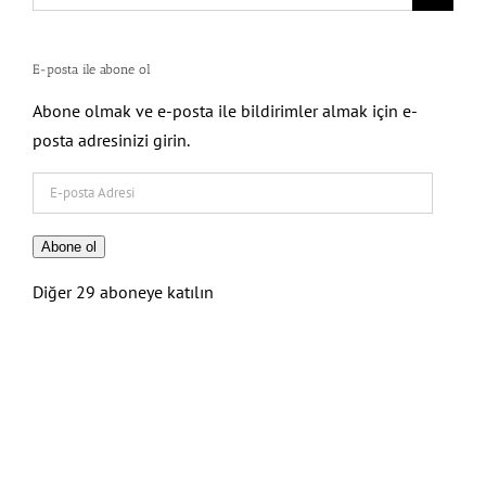
for:
E-posta ile abone ol
Abone olmak ve e-posta ile bildirimler almak için e-
posta adresinizi girin.
E-
posta
Adresi
Abone ol
Diğer 29 aboneye katılın