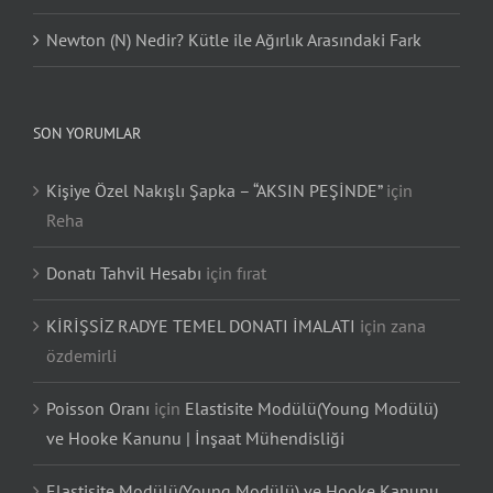
Newton (N) Nedir? Kütle ile Ağırlık Arasındaki Fark
SON YORUMLAR
Kişiye Özel Nakışlı Şapka – “AKSIN PEŞİNDE”
için
Reha
Donatı Tahvil Hesabı
için
fırat
KİRİŞSİZ RADYE TEMEL DONATI İMALATI
için
zana
özdemirli
Poisson Oranı
için
Elastisite Modülü(Young Modülü)
ve Hooke Kanunu | İnşaat Mühendisliği
Elastisite Modülü(Young Modülü) ve Hooke Kanunu