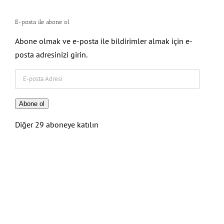
E-posta ile abone ol
Abone olmak ve e-posta ile bildirimler almak için e-
posta adresinizi girin.
E-
posta
Adresi
Abone ol
Diğer 29 aboneye katılın