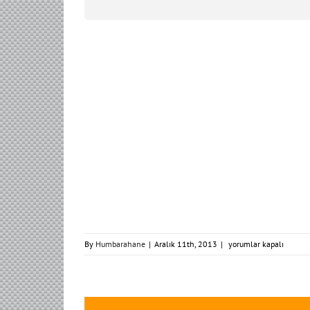
portfolio_6
By
Humbarahane
|
Aralık 11th, 2013
|
yorumlar kapalı
için