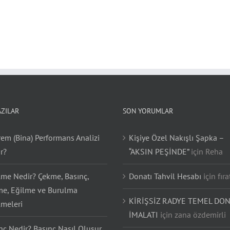
AZILAR
SON YORUMLAR
em (Bina) Performans Analizi
Kişiye Özel Nakışlı Şapka –
r?
“AKSIN PEŞİNDE”
için
Reha
lme Nedir? Çekme, Basınç,
Donatı Tahvil Hesabı
için
fıra
e, Eğilme ve Burulma
KİRİŞSİZ RADYE TEMEL DON
lmeleri
İMALATI
için
zana özdemirli
nç Nedir? Basınç Nasıl Oluşur