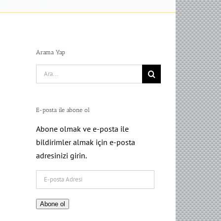
Arama Yap
Search
for:
E-posta ile abone ol
Abone olmak ve e-posta ile
bildirimler almak için e-posta
adresinizi girin.
E-
posta
Adresi
Abone ol