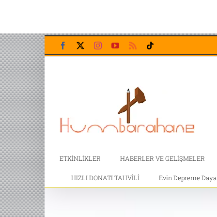
Skip
Facebook
X
Instagram
YouTube
Rss
Tiktok
to
content
ETKİNLİKLER
HABERLER VE GELİŞMELER
HIZLI DONATI TAHVİLİ
Evin Depreme Dayanı