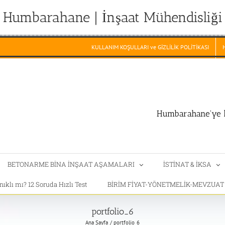
Humbarahane | İnşaat Mühendisliği
KULLANIM KOŞULLARI ve GİZLİLİK POLİTİKASI
Humbarahane'ye h
BETONARME BİNA İNŞAAT AŞAMALARI
İSTİNAT & İKSA
klı mı? 12 Soruda Hızlı Test
BİRİM FİYAT-YÖNETMELİK-MEVZUA
portfolio_6
Ana Sayfa
portfolio_6