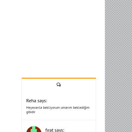
Yorum
Reha says:
Heyecanla bekliyorum umarım beklediğim
gibidir
fırat says: