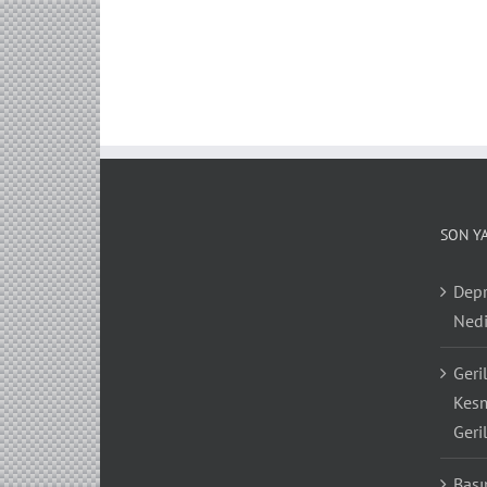
SON Y
Depr
Nedi
Geri
Kesm
Geri
Bası