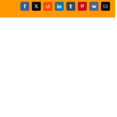
Facebook
X
Reddit
LinkedIn
Tumblr
Pinterest
Vk
E-
posta