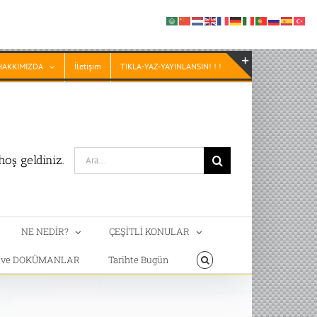
HAKKIMIZDA
İletişim
TIKLA-YAZ-YAYINLANSIN! ! !
Toggle
Sliding
Bar
Area
Search
oş geldiniz.
for:
NE NEDİR?
ÇEŞİTLİ KONULAR
T ve DOKÜMANLAR
Tarihte Bugün