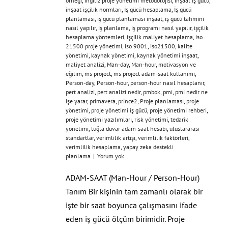
örneği
,
ingiliz proje yönetimi metodolojisi
,
inşaat iş gücü
,
inşaat işçilik normları
,
İş gücü hesaplama
,
İş gücü
planlaması
,
iş gücü planlaması inşaat
,
iş gücü tahmini
nasıl yapılır
,
iş planlama
,
iş programı nasıl yapılır
,
işçilik
hesaplama yöntemleri
,
işçilik maliyet hesaplama
,
iso
21500 proje yönetimi
,
iso 9001
,
iso21500
,
kalite
yönetimi
,
kaynak yönetimi
,
kaynak yönetimi inşaat
,
maliyet analizi
,
Man-day
,
Man-hour
,
motivasyon ve
eğitim
,
ms project
,
ms project adam-saat kullanımı
,
Person-day
,
Person-hour
,
person-hour nasıl hesaplanır
,
pert analizi
,
pert analizi nedir
,
pmbok
,
pmi
,
pmi nedir ne
işe yarar
,
primavera
,
prince2
,
Proje planlaması
,
proje
yönetimi
,
proje yönetimi iş gücü
,
proje yönetimi rehberi
,
proje yönetimi yazılımları
,
risk yönetimi
,
tedarik
yönetimi
,
tuğla duvar adam-saat hesabı
,
uluslararası
standartlar
,
verimlilik artışı
,
verimlilik faktörleri
,
verimlilik hesaplama
,
yapay zeka destekli
planlama
|
Yorum yok
ADAM-SAAT (Man-Hour / Person-Hour)
Tanım Bir kişinin tam zamanlı olarak bir
işte bir saat boyunca çalışmasını ifade
eden iş gücü ölçüm birimidir. Proje