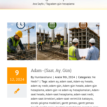
Ana Sayfa
Tag:
adam-gün hesaplama
Adam-(Saat, Ay, Gün)
9
By
Humbarahane
|
Aralık 9th, 2024
|
Categories:
Ne
12, 2024
Nedir?
|
Tags:
adam ay
,
adam saat
,
Adam-ay hesabı
,
adam-ay nedir
,
adam-gün
,
Adam-gün hesabı
,
adam-gün
hesaplama
,
adam-gün ve adam-ay hesaplamaları
,
Adam-
saat hesabı
,
Adam-saat hesaplama
,
adam-saat nedir
,
adam-saat örnekleri
,
adam-saat verimlilik katsayısı
,
esnek çalışma modelleri
,
gantt şeması
,
gantt şeması