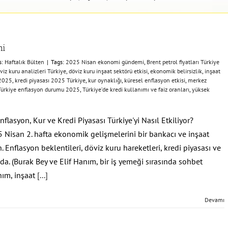
mi
s:
Haftalık Bülten
|
Tags:
2025 Nisan ekonomi gündemi
,
Brent petrol fiyatları Türkiye
viz kuru analizleri Türkiye
,
döviz kuru inşaat sektörü etkisi
,
ekonomik belirsizlik
,
inşaat
 2025
,
kredi piyasası 2025 Türkiye
,
kur oynaklığı
,
küresel enflasyon etkisi
,
merkez
Türkiye enflasyon durumu 2025
,
Türkiye’de kredi kullanımı ve faiz oranları
,
yüksek
asyon, Kur ve Kredi Piyasası Türkiye'yi Nasıl Etkiliyor?
Nisan 2. hafta ekonomik gelişmelerini bir bankacı ve inşaat
 Enflasyon beklentileri, döviz kuru hareketleri, kredi piyasası ve
da. (Burak Bey ve Elif Hanım, bir iş yemeği sırasında sohbet
nım, inşaat
[...]
Devamı