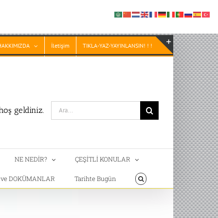
HAKKIMIZDA
İletişim
TIKLA-YAZ-YAYINLANSIN! ! !
Toggle
Sliding
Bar
Area
Search
oş geldiniz.
for:
NE NEDİR?
ÇEŞİTLİ KONULAR
T ve DOKÜMANLAR
Tarihte Bugün