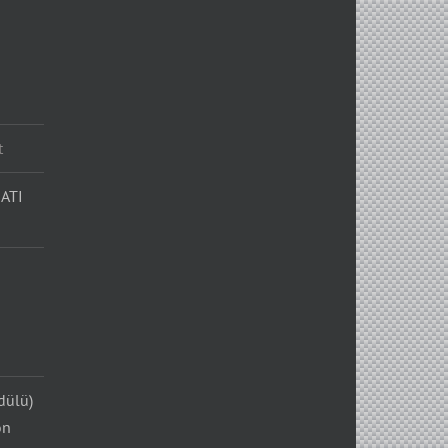
t
ATI
dülü)