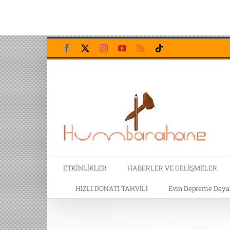
Skip
Facebook
X
Instagram
YouTube
Rss
Tiktok
to
content
ETKİNLİKLER
HABERLER VE GELİŞMELER
HIZLI DONATI TAHVİLİ
Evin Depreme Dayanı