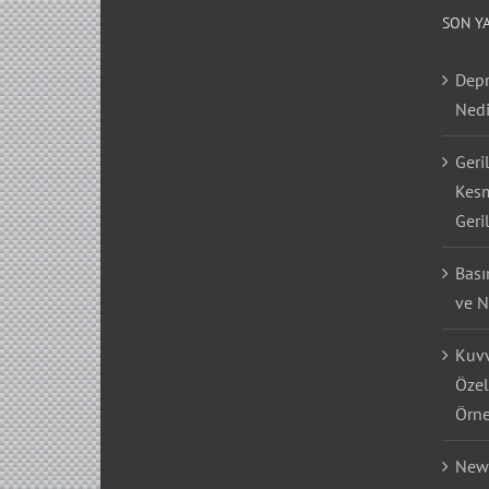
SON Y
Depr
Nedi
Geri
Kesm
Geri
Bası
ve N
Kuvv
Özel
Örne