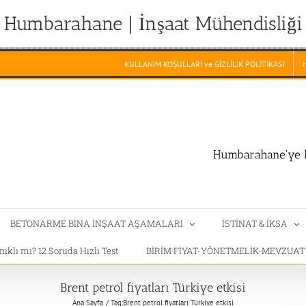
Humbarahane | İnşaat Mühendisliği
KULLANIM KOŞULLARI ve GİZLİLİK POLİTİKASI
Humbarahane'ye h
BETONARME BİNA İNŞAAT AŞAMALARI
İSTİNAT & İKSA
klı mı? 12 Soruda Hızlı Test
BİRİM FİYAT-YÖNETMELİK-MEVZUA
Brent petrol fiyatları Türkiye etkisi
Ana Sayfa
Tag:
Brent petrol fiyatları Türkiye etkisi