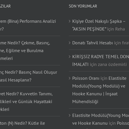
AZILAR
SON YORUMLAR
em (Bina) Performans Analizi
Kişiye Özel Nakışlı Şapka –
r?
“AKSIN PEŞİNDE”
için
Reha
lme Nedir? Çekme, Basınç,
Donatı Tahvil Hesabı
için
fıra
e, Eğilme ve Burulma
KİRİŞSİZ RADYE TEMEL DON
lmeleri
İMALATI
için
zana özdemirli
nç Nedir? Basınç Nasıl Oluşur
Poisson Oranı
için
Elastisite
asıl Hesaplanır?
Modülü(Young Modülü) ve
et Nedir? Kuvvetin Tanımı,
Hooke Kanunu | İnşaat
likleri ve Günlük Hayattaki
Mühendisliği
kleri
Elastisite Modülü(Young Mo