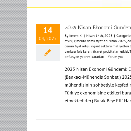
2025 Nisan Ekonomi Günde
14
By
Kerem K.
|
Nisan 14th, 2025
|
Categorie
04, 2025
etkisi
,
çimento demir fiyatları Nisan 2025
,
dö
demiri fiyat artışı
,
inşaat sektörü maliyetleri
bankası faiz kararı
,
ticaret politikaları etkisi
,
enflasyon yatırım kararları
|
Yorum yok
2025 Nisan Ekonomi Gündemi: Enfl
(Bankacı-Mühendis Sohbeti) 2025 
mühendisinin sohbetiyle keşfedin.
Türkiye ekonomisine etkileri bura
etmektedirler.) Burak Bey: Elif Ha