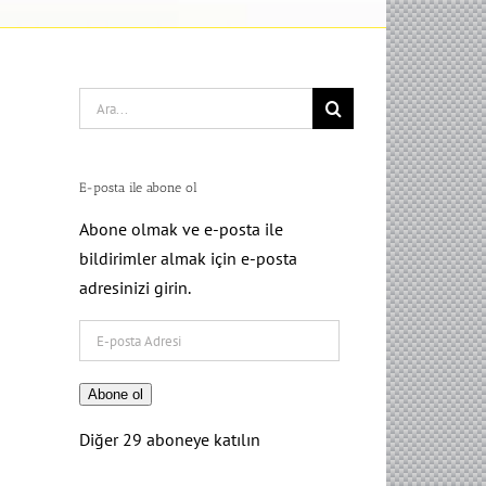
Search
for:
E-posta ile abone ol
Abone olmak ve e-posta ile
bildirimler almak için e-posta
adresinizi girin.
E-
posta
Adresi
Abone ol
Diğer 29 aboneye katılın