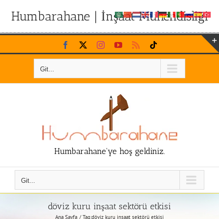
Humbarahane | İnşaat Mühendisliği
Skip
Facebook
X
Instagram
YouTube
Rss
Tiktok
to
content
Git...
Humbarahane'ye hoş geldiniz.
Git...
döviz kuru inşaat sektörü etkisi
Ana Sayfa
Tag:
döviz kuru inşaat sektörü etkisi