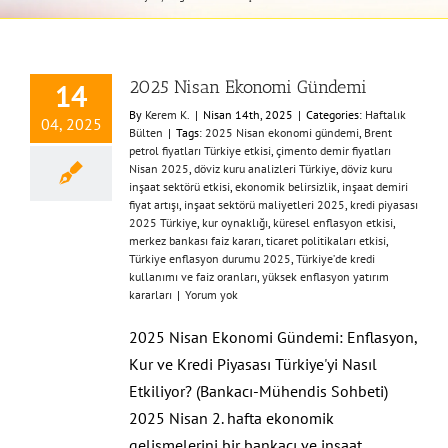
2025 Nisan Ekonomi Gündemi
14
By
Kerem K.
|
Nisan 14th, 2025
|
Categories:
Haftalık
04, 2025
Bülten
|
Tags:
2025 Nisan ekonomi gündemi
,
Brent
petrol fiyatları Türkiye etkisi
,
çimento demir fiyatları
Nisan 2025
,
döviz kuru analizleri Türkiye
,
döviz kuru
inşaat sektörü etkisi
,
ekonomik belirsizlik
,
inşaat demiri
fiyat artışı
,
inşaat sektörü maliyetleri 2025
,
kredi piyasası
2025 Türkiye
,
kur oynaklığı
,
küresel enflasyon etkisi
,
merkez bankası faiz kararı
,
ticaret politikaları etkisi
,
Türkiye enflasyon durumu 2025
,
Türkiye’de kredi
kullanımı ve faiz oranları
,
yüksek enflasyon yatırım
kararları
|
Yorum yok
2025 Nisan Ekonomi Gündemi: Enflasyon,
Kur ve Kredi Piyasası Türkiye'yi Nasıl
Etkiliyor? (Bankacı-Mühendis Sohbeti)
2025 Nisan 2. hafta ekonomik
gelişmelerini bir bankacı ve inşaat