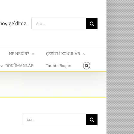
Search
oş geldiniz.
for:
NE NEDİR?
ÇEŞİTLİ KONULAR
T ve DOKÜMANLAR
Tarihte Bugün
Search
for: