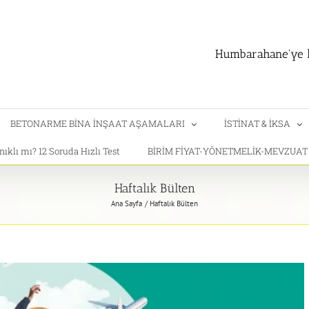
Humbarahane'ye h
BETONARME BİNA İNŞAAT AŞAMALARI
İSTİNAT & İKSA
klı mı? 12 Soruda Hızlı Test
BİRİM FİYAT-YÖNETMELİK-MEVZUA
Haftalık Bülten
Ana Sayfa
Haftalık Bülten