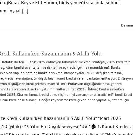
da. (Burak Bey ve Elif Hanım, bir iş yemeği sırasında sohbet
nım, inşaat
[...]
Devamı
Kredi Kullanırken Kazanmanın 5 Akıllı Yolu
:
Haftalık Bülten
|
Tags:
2025 enflasyon tahminleri ve kredi stratejisi
,
2025 kredi faiz
 ay
,
Altın kredisi avantajları ve riskleri
,
Araç kredisi çekmek mantıklı mı?
,
Banka
çekerken yapılan hatalar
,
Bankaların kredi kampanyaları 2025
,
değişken faiz mi?
,
raç kredisi avantajları
,
En düşük faizli konut kredisi veren bankalar
,
enflasyon
,
Enflasyon
syon düştüğünde kredi çekmek mantıklı mı?
,
Enflasyon düştüğünde nasıl yatırım
nır?
,
Faiz oranları düşerken yatırım fırsatları
,
Finans2025
,
İhtiyaç kredisi çekerken
izleri 2025
,
Kira mı
,
Konut kredisi almak için en iyi zaman
,
konut kredisi mi?
,
kredi
,
Kredi
Ticari kredi nasıl alınır?
,
TL değer kaybederse kredi çekenler ne yapmalı?
,
Yatırım için
te Kredi Kullanırken Kazanmanın 5 Akıllı Yolu* *Mart 2025
,10 (yıllık) - *3 Yılın En Düşük Seviyesi!* ## *🏠 1. Konut Kredisi:
*Veri:* Kira enflasyonu %3,39 ile yüksek seyrediyor ✅ *Ne Yapmalı?