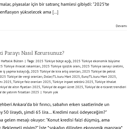
malar, piyasalar için bir satranç hamlesi gibiydi: "2025’te
 enflasyon yükselecek ama
[...]
Devamı
deki Parayı Nasıl Korursunuz?
:
Haftalık Bülten
|
Tags:
2025 Türkiye bütçe açığı
,
2025 Türkiye ekonomik büyüme
5 Türkiye ihracat rakamları
,
2025 Türkiye işsizlik oranı
,
2025 Türkiye sanayi üretimi
,
e iş yapma kolaylığı
,
2025 Türkiye'de kira artış oranları
,
2025 Türkiye'de petrol
025 Türkiye'de vergi oranları
,
Dolar/TL kuru Mart 2025
,
Euro/TL kuru Mart 2025
,
anı 2025
,
Türkiye faiz oranları 2025
,
Türkiye inşaat sektörü 2025
,
Türkiye ithalat
rkiye'de altın fiyatları 2025
,
Türkiye'de asgari ücret 2025
,
Türkiye'de e-ticaret trendleri
e'de yatırım fırsatları 2025
|
Yorum yok
beri Ankara’da bir fırıncı, sabahın erken saatlerinde un
 ay 50 liraydı, şimdi 65 lira… Kredimi nasıl ödeyeceğim?"
na gelen mesajı okuyor: "Konut kredisi faizi düşmüş, ama
or. Beklemeli miyim?" İşte *sokağın dilinden ekonomik manzara*