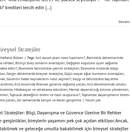
zli* kredileri tercih edin
[...]
Devamı
ireysel Stratejiler
:
Haftalık Bülten
|
Tags:
Acil durum planı nasıl hazırlanır?
,
Belirsizlik dönemlerinde
ma rehberi
,
Bilinçli birey olmanın avantajları
,
Değişken koşullara uyum sağlama
dele edilir?
,
Ekonomik belirsizlikte yatırım stratejileri
,
Ekonomik krizlerde bütçe
ları
,
Gergin dönemlerde bireysel stratejiler
,
Güçlü sosyal ağlar kurmanın avantajları
,
lmak
,
Güvenilir haber kaynaklarını nasıl seçmeli?
,
Kaygı ve belirsizlikle baş etme
üçlendirme
,
Kriz anlarında finansal güvence sağlama yolları
,
Kriz dönemlerinde umutlu
 önlemler
,
Meditasyon ve rahatlama teknikleri
,
Mental dayanıklılığı artırma yöntemleri
,
emleri
,
Topluluk desteğinin önemi ve nasıl oluşturulur?
,
Toplumsal dayanışmanın önemi
şma yolları
,
Zor zamanlarda kariyer ve beceri geliştirme
|
Yorum yok
el Stratejiler: Bilgi, Dayanışma ve Güvence Üzerine Bir Rehber
 gerginlikler, bireylerin yaşamını pek çok açıdan etkiliyor. Ancak,
alabilmek ve geleceğe umutla bakabilmek için bireysel stratejiler