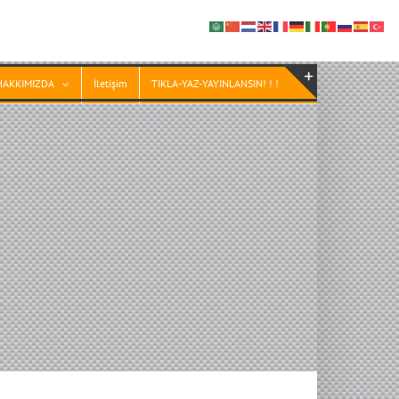
HAKKIMIZDA
İletişim
TIKLA-YAZ-YAYINLANSIN! ! !
Toggle
Sliding
Bar
Area