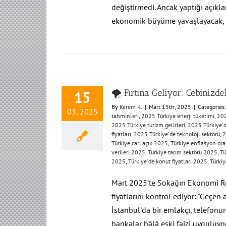
değiştirmedi. Ancak yaptığı açıkla
ekonomik büyüme yavaşlayacak,
🌪️ Fırtına Geliyor: Cebiniz
15
By
Kerem K.
|
Mart 15th, 2025
|
Categories
03, 2025
tahminleri
,
2025 Türkiye enerji tüketimi
,
202
2025 Türkiye turizm gelirleri
,
2025 Türkiye'd
fiyatları
,
2025 Türkiye'de teknoloji sektörü
,
2
Türkiye cari açık 2025
,
Türkiye enflasyon or
verileri 2025
,
Türkiye tarım sektörü 2025
,
Tü
2025
,
Türkiye'de konut fiyatları 2025
,
Türkiy
Mart 2025’te Sokağın Ekonomi Reh
fiyatlarını kontrol ediyor: "Geçen
İstanbul’da bir emlakçı, telefonu
bankalar hâlâ eski faizi uyguluy