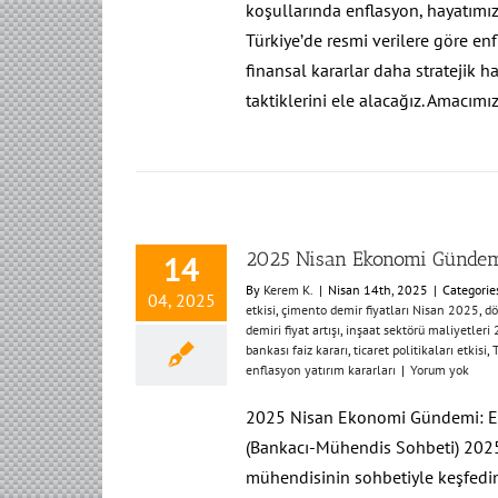
koşullarında enflasyon, hayatımızı
Türkiye’de resmi verilere göre enf
finansal kararlar daha stratejik 
taktiklerini ele alacağız. Amacımı
2025 Nisan Ekonomi Günde
14
By
Kerem K.
|
Nisan 14th, 2025
|
Categorie
04, 2025
etkisi
,
çimento demir fiyatları Nisan 2025
,
dö
demiri fiyat artışı
,
inşaat sektörü maliyetleri
bankası faiz kararı
,
ticaret politikaları etkisi
,
enflasyon yatırım kararları
|
Yorum yok
2025 Nisan Ekonomi Gündemi: Enfl
(Bankacı-Mühendis Sohbeti) 2025 
mühendisinin sohbetiyle keşfedin.