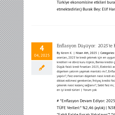
Türkiye ekonomisine etkileri bura
etmektedirler.) Burak Bey: Elif Ha
Enflasyon Düşüyor: 2025’te 
4
By
Kerem K.
|
Nisan 4th, 2025
|
Categories
04, 2025
oranları
,
2025'te kredi çekmek için en uygun
kredileri ve döviz kuru ilişkisi
,
Banka kredisi 
Düşük faizli kredi fırsatları 2025
,
Elektrikli a
düşerken yatırım yapmak mantıklı mı?
,
Enfla
yapılır?
,
Faiz oranları düşerken nasıl kredi alı
dikkat edilmesi gerekenler
,
İhtiyaç kredisi fa
çekerek nasıl kazanç sağlanır?
,
Sabit faiz mi
,
en iyi kredi türleri
|
Yorum yok
# *Enflasyon Devam Ediyor: 2025'
TÜFE Verileri:* %2,46 (aylık) | %38
"Sabit Faizle Fırsatı Yakalayın"* 