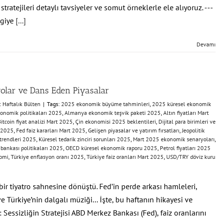
ratejileri detaylı tavsiyeler ve somut örneklerle ele alıyoruz. ---
lgiye
[...]
Devamı
olar ve Dans Eden Piyasalar
:
Haftalık Bülten
|
Tags:
​2025 ekonomik büyüme tahminleri​
,
​2025 küresel ekonomik
onomik politikaları 2025​
,
​Almanya ekonomik teşvik paketi 2025​
,
​Altın fiyatları Mart
Bitcoin fiyat analizi Mart 2025​
,
​Çin ekonomisi 2025 beklentileri​
,
​Dijital para birimleri ve
 2025​
,
​Fed faiz kararları Mart 2025​
,
​Gelişen piyasalar ve yatırım fırsatları​
,
​Jeopolitik
trendleri 2025​
,
​Küresel tedarik zinciri sorunları 2025​
,
​Mart 2025 ekonomik senaryoları​
,
 bankası politikaları 2025​
,
​OECD küresel ekonomik raporu 2025​
,
​Petrol fiyatları 2025
omi​
,
Türkiye enflasyon oranı 2025
,
​Türkiye faiz oranları Mart 2025​
,
​USD/TRY döviz kuru
r tiyatro sahnesine dönüştü. Fed’in perde arkası hamleleri,
ve Türkiye’nin dalgalı müziği… İşte, bu haftanın hikayesi ve
d: Sessizliğin Stratejisi ABD Merkez Bankası (Fed), faiz oranlarını