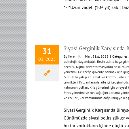
* - *Uzun vadeli (10+ yıl) sabit fai
Siyasi Gerginlik Karşısında B
31
By
Kerem K.
|
Mart 31st, 2025
|
Categories
03, 2025
psikolojik dayanıklılık
,
Belirsizlikle başa çık
becerisi
,
Dijital dezenformasyonla nasıl müca
yönetimi
,
Geleceğe güvenle bakmak için ipuç
Günlük hayatı planlamak ve kontrolü ele a
teknikleri
,
Kriz anlarında aile içi iletişimi g
kalmanın yolları
,
Kriz yönetimi için bireysel
Stres yönetimi ve ruh sağlığını koruma yönt
ve etkileri
,
Zor zamanlarda doğru bilgiye ula
Siyasi Gerginlik Karşısında Bireys
Günümüzde siyasi belirsizlikler ve
bu tür zorlukların içinde güçlü k