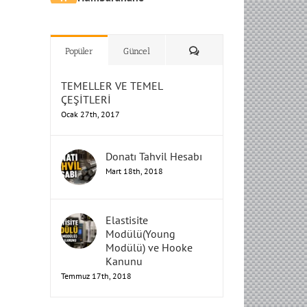
H
H
H
Humbarahane
Humbarahane
,
,
İnşaat
İnşaat
Humbarahane
Humbarahane
Mühendisliği
Mühendisliği
Mühendisliği
H
H
H
H
Mühendisliği
Mühendisliği
”Humbarahane”
,
””İnşaat
&
Yorum
Popüler
Güncel
TEMELLER VE TEMEL
ÇEŞİTLERİ
Ocak 27th, 2017
Donatı Tahvil Hesabı
Mart 18th, 2018
Elastisite
Modülü(Young
Modülü) ve Hooke
Kanunu
Temmuz 17th, 2018