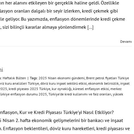
n her alanını etkileyen bir gerçeklik haline geldi. Özellikle
lasyon oranları dalgalı bir seyir izlerken, kredi çekmek gibi
hale geliyor. Bu yazımızda, enflasyon dönemlerinde kredi çekme
z, sizi bilinçli kararlar almaya yönlendirmek
[...]
Devamı
mi
s:
Haftalık Bülten
|
Tags:
2025 Nisan ekonomi gündemi
,
Brent petrol fiyatları Türkiye
viz kuru analizleri Türkiye
,
döviz kuru inşaat sektörü etkisi
,
ekonomik belirsizlik
,
inşaat
 2025
,
kredi piyasası 2025 Türkiye
,
kur oynaklığı
,
küresel enflasyon etkisi
,
merkez
Türkiye enflasyon durumu 2025
,
Türkiye’de kredi kullanımı ve faiz oranları
,
yüksek
asyon, Kur ve Kredi Piyasası Türkiye'yi Nasıl Etkiliyor?
Nisan 2. hafta ekonomik gelişmelerini bir bankacı ve inşaat
 Enflasyon beklentileri, döviz kuru hareketleri, kredi piyasası ve