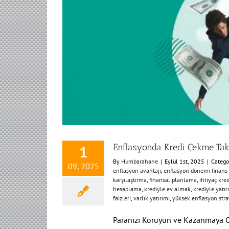
Enflasyonda Kredi Çekme Takt
1
By
Humbarahane
|
Eylül 1st, 2025
|
Catego
09, 2025
enflasyon avantajı
,
enflasyon dönemi finans t
karşılaştırma
,
finansal planlama
,
ihtiyaç kre
hesaplama
,
krediyle ev almak
,
krediyle yatır
faizleri
,
varlık yatırımı
,
yüksek enflasyon strat
Paranızı Koruyun ve Kazanmaya 