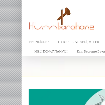
ETKİNLİKLER
HABERLER VE GELİŞMELER
HIZLI DONATI TAHVİLİ
Evin Depreme Dayanı