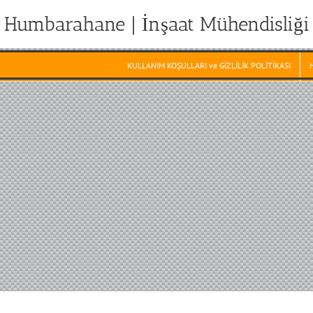
Humbarahane | İnşaat Mühendisliği
KULLANIM KOŞULLARI ve GİZLİLİK POLİTİKASI