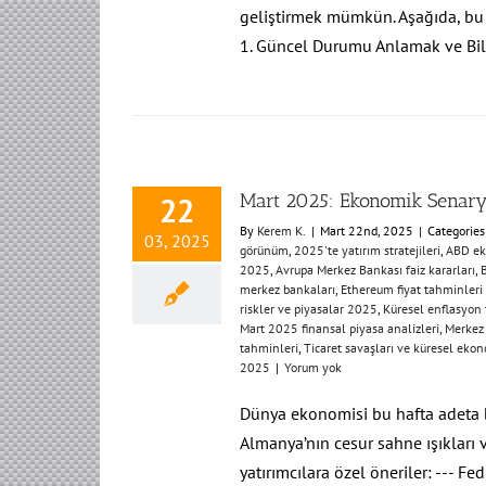
geliştirmek mümkün. Aşağıda, bu st
1. Güncel Durumu Anlamak ve Bi
Mart 2025: Ekonomik Senary
22
By
Kerem K.
|
Mart 22nd, 2025
|
Categories
03, 2025
görünüm​
,
​2025'te yatırım stratejileri​
,
​ABD ek
2025​
,
​Avrupa Merkez Bankası faiz kararları​
,
​
merkez bankaları​
,
​Ethereum fiyat tahminleri
riskler ve piyasalar 2025​
,
​Küresel enflasyon 
​Mart 2025 finansal piyasa analizleri​
,
​Merkez
tahminleri​
,
​Ticaret savaşları ve küresel ekon
2025​
|
Yorum yok
Dünya ekonomisi bu hafta adeta bi
Almanya’nın cesur sahne ışıkları 
yatırımcılara özel öneriler: --- Fe