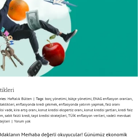
ikleri
ries:
Haftalık Bülten
|
Tags:
borç yönetimi
,
bütçe yönetimi
,
ENAG enflasyon oranları
,
aktikleri
,
enflasyonda kredi çekmek
,
enflasyonda yatırım yapmak
,
faiz oranı
disi vade
,
kira artış oranı
,
konut kredisi ekspertiz oranı
,
konut kredisi şartları
,
kredi faiz
ım
,
sabit faizli kredi
,
taşıt kredisi stratejileri
,
TÜİK enflasyon verileri
,
vadeli mevduat
ejileri
|
Yorum yok
Odaklanın Merhaba değerli okuyucular! Günümüz ekonomik