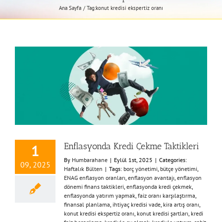
Ana Sayfa
Tag:
konut kredisi ekspertiz oranı
Enflasyonda Kredi Çekme Taktikleri
1
By
Humbarahane
|
Eylül 1st, 2025
|
Categories:
09, 2025
Haftalık Bülten
|
Tags:
borç yönetimi
,
bütçe yönetimi
,
ENAG enflasyon oranları
,
enflasyon avantajı
,
enflasyon
dönemi finans taktikleri
,
enflasyonda kredi çekmek
,
enflasyonda yatırım yapmak
,
faiz oranı karşılaştırma
,
finansal planlama
,
ihtiyaç kredisi vade
,
kira artış oranı
,
konut kredisi ekspertiz oranı
,
konut kredisi şartları
,
kredi