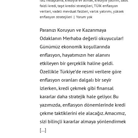
faiz hesaplama
,
krediyle ev almak
,
krediyle yatırım
,
sabit
faizli kredi
,
taşıt kredisi stratejileri
,
TÜİK enflasyon
verileri
,
vadeli mevduat faizleri
,
varlık yatırımı
,
yüksek
enflasyon stratejileri
|
Yorum yok
Paranızı Koruyun ve Kazanmaya
Odaklanın Merhaba değerli okuyucular!
Günümüz ekonomik koşullarında
enflasyon, hayatımızın her alanını
etkileyen bir gerçeklik haline geldi.
Özellikle Türkiye’de resmi verilere göre
enflasyon oranları dalgalı bir seyir
izlerken, kredi çekmek gibi finansal
kararlar daha stratejik hale geliyor. Bu
yazımızda, enflasyon dönemlerinde kredi
çekme taktiklerini ele alacağız. Amacımız,
sizi bilinçli kararlar almaya yönlendirmek
[...]