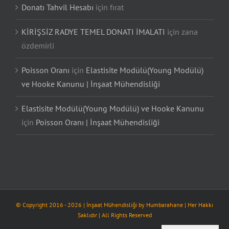
Donatı Tahvil Hesabı
için
fırat
KİRİŞSİZ RADYE TEMEL DONATI İMALATI
için
zana
özdemirli
Poisson Oranı
için
Elastisite Modülü(Young Modülü)
ve Hooke Kanunu | İnşaat Mühendisliği
Elastisite Modülü(Young Modülü) ve Hooke Kanunu
için
Poisson Oranı | İnşaat Mühendisliği
© Copyright 2016 -
2026
| İnşaat Mühendisliği by
Humbarahane
| Her Hakkı
Saklıdır | All Rights Reserved