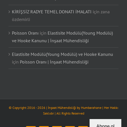
KİRİŞSİZ RADYE TEMEL DONATI İMALATI
için
zana
özdemirli
Poisson Oranı
için
Elastisite Modülü(Young Modülü)
ve Hooke Kanunu | İnşaat Mühendisliği
Elastisite Modülü(Young Modülü) ve Hooke Kanunu
için
Poisson Oranı | İnşaat Mühendisliği
© Copyright 2016 -
2026
| İnşaat Mühendisliği by
Humbarahane
| Her Hakkı
Saklıdır | All Rights Reserved
Abone ol