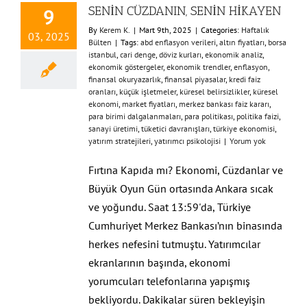
SENİN CÜZDANIN, SENİN HİKAYEN
9
By
Kerem K.
|
Mart 9th, 2025
|
Categories:
Haftalık
03, 2025
Bülten
|
Tags:
abd enflasyon verileri
,
altın fiyatları
,
borsa
istanbul
,
cari denge
,
döviz kurları
,
ekonomik analiz
,
ekonomik göstergeler
,
ekonomik trendler
,
enflasyon
,
finansal okuryazarlık
,
finansal piyasalar
,
kredi faiz
oranları
,
küçük işletmeler
,
küresel belirsizlikler
,
küresel
ekonomi
,
market fiyatları
,
merkez bankası faiz kararı
,
para birimi dalgalanmaları
,
para politikası
,
politika faizi
,
sanayi üretimi
,
tüketici davranışları
,
türkiye ekonomisi
,
yatırım stratejileri
,
yatırımcı psikolojisi
|
Yorum yok
Fırtına Kapıda mı? Ekonomi, Cüzdanlar ve
Büyük Oyun Gün ortasında Ankara sıcak
ve yoğundu. Saat 13:59'da, Türkiye
Cumhuriyet Merkez Bankası’nın binasında
herkes nefesini tutmuştu. Yatırımcılar
ekranlarının başında, ekonomi
yorumcuları telefonlarına yapışmış
bekliyordu. Dakikalar süren bekleyişin