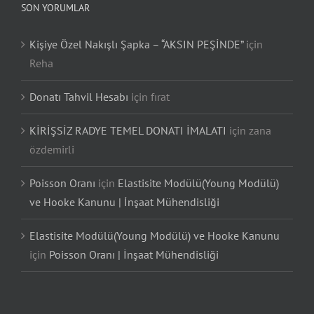
SON YORUMLAR
Kişiye Özel Nakışlı Şapka – “AKSIN PEŞİNDE”
için
Reha
Donatı Tahvil Hesabı
için
fırat
KİRİŞSİZ RADYE TEMEL DONATI İMALATI
için
zana
özdemirli
Poisson Oranı
için
Elastisite Modülü(Young Modülü)
ve Hooke Kanunu | İnşaat Mühendisliği
Elastisite Modülü(Young Modülü) ve Hooke Kanunu
için
Poisson Oranı | İnşaat Mühendisliği