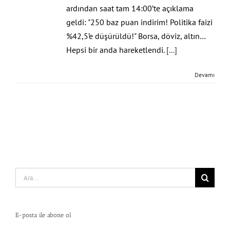
ardından saat tam 14:00’te açıklama
geldi: "250 baz puan indirim! Politika faizi
%42,5’e düşürüldü!" Borsa, döviz, altın…
Hepsi bir anda hareketlendi.
[...]
Devamı
Search
for:
E-posta ile abone ol