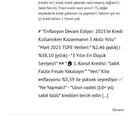
kredisi mi?
,
kredi
,
Kredi çekerek nasıl kazanç sağlanır?
,
Sabit faiz mi
,
Ticari kredi nasıl alınır?
,
TL değer
kaybederse kredi çekenler ne yapmalı?
,
Yatırım için en
iyi kredi türleri
|
Yorum yok
# *Enflasyon Devam Ediyor: 2025'te Kredi
Kullanırken Kazanmanın 5 Akıllı Yolu*
*Mart 2025 TÜFE Verileri:* %2,46 (aylık) |
%38,10 (yıllık) - *3 Yılın En Düşük
Seviyesi!* ## *🏠 1. Konut Kredisi: "Sabit
Faizle Fırsatı Yakalayın"* *Veri:* Kira
enflasyonu %3,39 ile yüksek seyrediyor ✅
*Ne Yapmalı?* - *Uzun vadeli (10+ yıl)
sabit faizli* kredileri tercih edin
[...]
Devamı