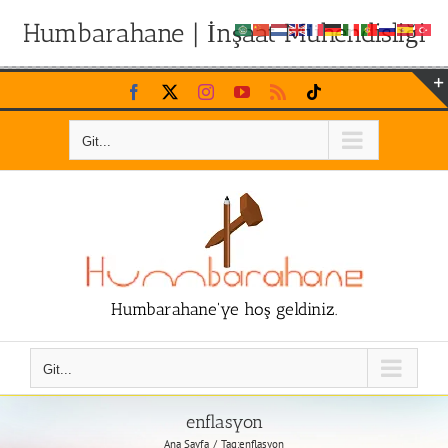
Humbarahane | İnşaat Mühendisliği
Skip
Facebook
X
Instagram
YouTube
Rss
Tiktok
to
content
Git...
Humbarahane'ye hoş geldiniz.
Git...
enflasyon
Ana Sayfa
Tag:
enflasyon