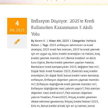
Enflasyon Düşüyor: 2025’te Kredi
4
Kullanırken Kazanmanın 5 Akıllı
04, 2025
Yolu
By
Kerem K.
|
Nisan 4th, 2025
|
Categories:
Haftalık
Bülten
|
Tags:
2025 enflasyon tahminleri ve kredi
stratejisi
,
2025 kredi faiz oranları
,
2025'te kredi çekmek
için en uygun ay
,
Altın kredisi avantajları ve riskleri
,
Araç
kredisi çekmek mantıklı mı?
,
Banka kredileri ve döviz
kuru ilişkisi
,
Banka kredisi çekerken yapılan hatalar
,
Bankaların kredi kampanyaları 2025
,
değişken faiz mi?
,
Düşük faizli kredi fırsatları 2025
,
Elektrikli araç kredisi
avantajları
,
En düşük faizli konut kredisi veren bankalar
,
enflasyon
,
Enflasyon düşerken yatırım yapmak mantıklı
mı?
,
Enflasyon düştüğünde kredi çekmek mantıklı mı?
,
Enflasyon düştüğünde nasıl yatırım yapılır?
,
Faiz oranları
düşerken nasıl kredi alınır?
,
Faiz oranları düşerken
yatırım fırsatları
,
Finans2025
,
İhtiyaç kredisi çekerken
dikkat edilmesi gerekenler
,
İhtiyaç kredisi faizleri 2025
,
Kira mı
,
Konut kredisi almak için en iyi zaman
,
konut