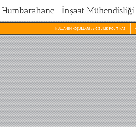
Humbarahane | İnşaat Mühendisliği
KULLANIM KOŞULLARI ve GİZLİLİK POLİTİKASI