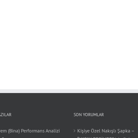
AZILAR
SON YORUMLAR
em (Bina) Performans Analizi
Kişiye Özel Nakışlı Şapka –