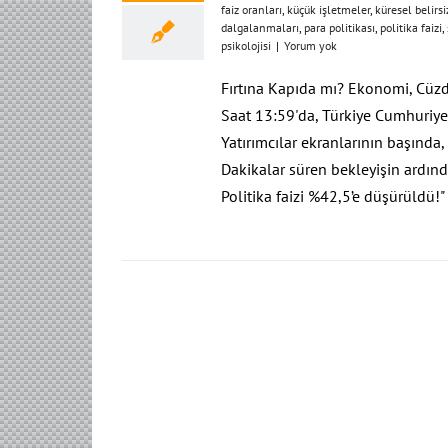
faiz oranları
,
küçük işletmeler
,
küresel belirsi
dalgalanmaları
,
para politikası
,
politika faizi
,
psikolojisi
|
Yorum yok
Fırtına Kapıda mı? Ekonomi, Cüz
Saat 13:59'da, Türkiye Cumhuriye
Yatırımcılar ekranlarının başında
Dakikalar süren bekleyişin ardın
Politika faizi %42,5’e düşürüldü!"