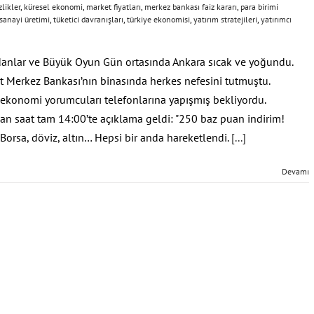
zlikler
,
küresel ekonomi
,
market fiyatları
,
merkez bankası faiz kararı
,
para birimi
sanayi üretimi
,
tüketici davranışları
,
türkiye ekonomisi
,
yatırım stratejileri
,
yatırımcı
danlar ve Büyük Oyun Gün ortasında Ankara sıcak ve yoğundu.
t Merkez Bankası’nın binasında herkes nefesini tutmuştu.
, ekonomi yorumcuları telefonlarına yapışmış bekliyordu.
dan saat tam 14:00’te açıklama geldi: "250 baz puan indirim!
 Borsa, döviz, altın… Hepsi bir anda hareketlendi.
[...]
Devamı