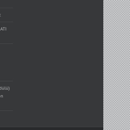
t
ATI
dülü)
on