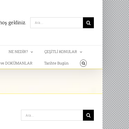
Search
oş geldiniz.
for:
NE NEDİR?
ÇEŞİTLİ KONULAR
T ve DOKÜMANLAR
Tarihte Bugün
Search
for: