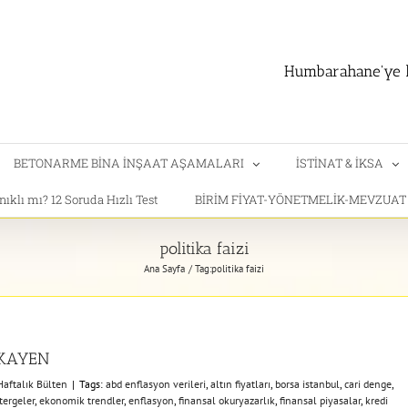
Humbarahane'ye h
BETONARME BİNA İNŞAAT AŞAMALARI
İSTİNAT & İKSA
klı mı? 12 Soruda Hızlı Test
BİRİM FİYAT-YÖNETMELİK-MEVZUA
politika faizi
Ana Sayfa
Tag:
politika faizi
İKAYEN
Haftalık Bülten
|
Tags:
abd enflasyon verileri
,
altın fiyatları
,
borsa istanbul
,
cari denge
,
ergeler
,
ekonomik trendler
,
enflasyon
,
finansal okuryazarlık
,
finansal piyasalar
,
kredi