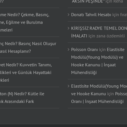
r?
“AKSIN PEŞİNDE”
için
Reha
lme Nedir? Çekme, Basınç,
Donatı Tahvil Hesabı
için
fıra
e, Eğilme ve Burulma
KİRİŞSİZ RADYE TEMEL DON
lmeleri
İMALATI
için
zana özdemirli
nç Nedir? Basınç Nasıl Oluşur
Poisson Oranı
için
Elastisite
asıl Hesaplanır?
Modülü(Young Modülü) ve
et Nedir? Kuvvetin Tanımı,
Hooke Kanunu | İnşaat
likleri ve Günlük Hayattaki
Mühendisliği
kleri
Elastisite Modülü(Young Mo
on (N) Nedir? Kütle ile
ve Hooke Kanunu
için
Poiss
lık Arasındaki Fark
Oranı | İnşaat Mühendisliği