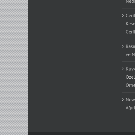
Nedi
Geri
Kesm
Geri
Bası
ve N
Kuvv
Özel
Örne
Newt
Ağır