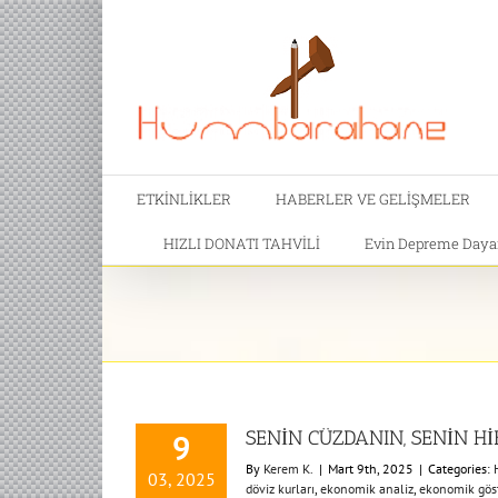
ETKİNLİKLER
HABERLER VE GELİŞMELER
HIZLI DONATI TAHVİLİ
Evin Depreme Dayanı
SENİN CÜZDANIN, SENİN H
9
By
Kerem K.
|
Mart 9th, 2025
|
Categories:
03, 2025
döviz kurları
,
ekonomik analiz
,
ekonomik göst