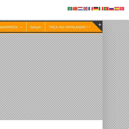
HAKKIMIZDA
İletişim
TIKLA-YAZ-YAYINLANSIN! ! !
Toggle
Sliding
Bar
Area