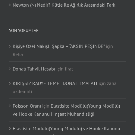
Newton (N) Nedir? Kütle ile Ağırlık Arasındaki Fark
SON YORUMLAR
Kişiye Özel Nakışlı Şapka – “AKSIN PEŞİNDE”
için
Reha
Donatı Tahvil Hesabı
için
fırat
KİRİŞSİZ RADYE TEMEL DONATI İMALATI
için
zana
özdemirli
Poisson Oranı
için
Elastisite Modülü(Young Modülü)
ve Hooke Kanunu | İnşaat Mühendisliği
Elastisite Modülü(Young Modülü) ve Hooke Kanunu