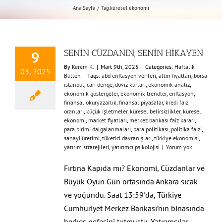
Ana Sayfa
Tag:
küresel ekonomi
SENİN CÜZDANIN, SENİN HİKAYEN
9
By
Kerem K.
|
Mart 9th, 2025
|
Categories:
Haftalık
03, 2025
Bülten
|
Tags:
abd enflasyon verileri
,
altın fiyatları
,
borsa
istanbul
,
cari denge
,
döviz kurları
,
ekonomik analiz
,
ekonomik göstergeler
,
ekonomik trendler
,
enflasyon
,
finansal okuryazarlık
,
finansal piyasalar
,
kredi faiz
oranları
,
küçük işletmeler
,
küresel belirsizlikler
,
küresel
ekonomi
,
market fiyatları
,
merkez bankası faiz kararı
,
para birimi dalgalanmaları
,
para politikası
,
politika faizi
,
sanayi üretimi
,
tüketici davranışları
,
türkiye ekonomisi
,
yatırım stratejileri
,
yatırımcı psikolojisi
|
Yorum yok
Fırtına Kapıda mı? Ekonomi, Cüzdanlar ve
Büyük Oyun Gün ortasında Ankara sıcak
ve yoğundu. Saat 13:59'da, Türkiye
Cumhuriyet Merkez Bankası’nın binasında
herkes nefesini tutmuştu. Yatırımcılar