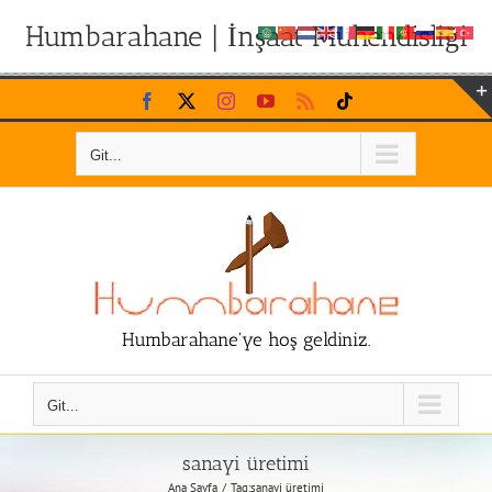
Humbarahane | İnşaat Mühendisliği
Skip
Facebook
X
Instagram
YouTube
Rss
Tiktok
to
content
Git...
Humbarahane'ye hoş geldiniz.
Git...
sanayi üretimi
Ana Sayfa
Tag:
sanayi üretimi