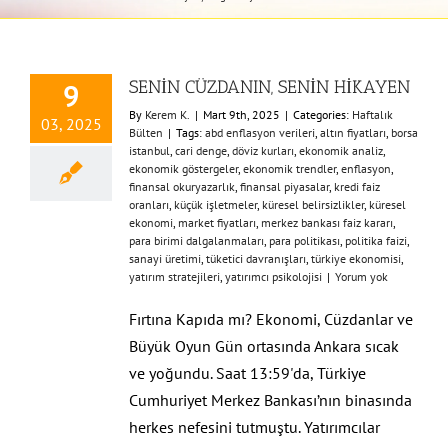
SENİN CÜZDANIN, SENİN HİKAYEN
9
By
Kerem K.
|
Mart 9th, 2025
|
Categories:
Haftalık
03, 2025
Bülten
|
Tags:
abd enflasyon verileri
,
altın fiyatları
,
borsa
istanbul
,
cari denge
,
döviz kurları
,
ekonomik analiz
,
ekonomik göstergeler
,
ekonomik trendler
,
enflasyon
,
finansal okuryazarlık
,
finansal piyasalar
,
kredi faiz
oranları
,
küçük işletmeler
,
küresel belirsizlikler
,
küresel
ekonomi
,
market fiyatları
,
merkez bankası faiz kararı
,
para birimi dalgalanmaları
,
para politikası
,
politika faizi
,
sanayi üretimi
,
tüketici davranışları
,
türkiye ekonomisi
,
yatırım stratejileri
,
yatırımcı psikolojisi
|
Yorum yok
Fırtına Kapıda mı? Ekonomi, Cüzdanlar ve
Büyük Oyun Gün ortasında Ankara sıcak
ve yoğundu. Saat 13:59'da, Türkiye
Cumhuriyet Merkez Bankası’nın binasında
herkes nefesini tutmuştu. Yatırımcılar