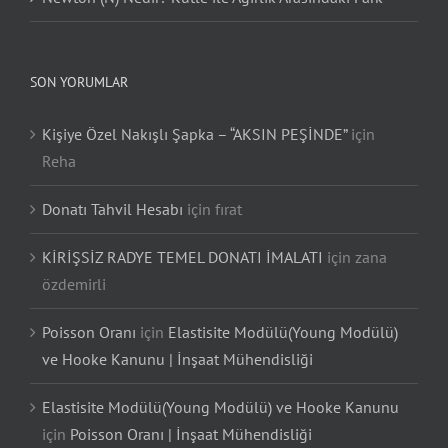
SON YORUMLAR
Kişiye Özel Nakışlı Şapka – “AKSIN PEŞİNDE”
için
Reha
Donatı Tahvil Hesabı
için
fırat
KİRİŞSİZ RADYE TEMEL DONATI İMALATI
için
zana
özdemirli
Poisson Oranı
için
Elastisite Modülü(Young Modülü)
ve Hooke Kanunu | İnşaat Mühendisliği
Elastisite Modülü(Young Modülü) ve Hooke Kanunu
için
Poisson Oranı | İnşaat Mühendisliği