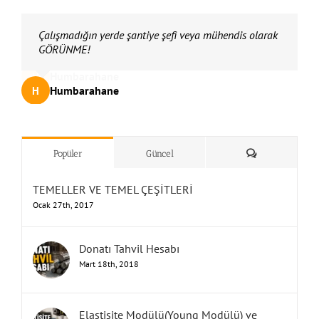
DİPLOMANI KİRALAMA!
Çalışmadığın yerde şantiye şefi veya mühendis olarak
Eğer etik değerlere SADIK KALIRSAN….
Hem mesleğini yücelteceğini hem de tüm meslektaş
İnşaat mühendisliğinin ayaklar altına alınmasına İZİN
Suçu başkalarında ARAMA!
Buna izin verirsen mesleğin değersiz bir hal alır, izin
Bu inşaat mühendisliğinin ve dolayısıyla tüm inşaat
İnşaat mühendisleri olarak buna dur dersek komik
Bu kadar işsiz olacağı yere ihtiyaç duyulan saygın bir
Sen mühendissin FARKINI ORTAYA KOY!
İnşaat mühendisi fazlalığı yok, her mühendis duyarlı
3 – 5 kuruşa imzaladığın şantiye şefliği YERİNE….
Orada bir inşaat mühendisinin aylarca veya yıllarca
Orada çalışacak mühendis hem maaşını alacak hem
Sen mühendis olduğun kadar insansın da UNUTMA!
İnsanların canını bilgisiz ve yetkisiz kişilere TESLİM
Sırf para için attığın imza ile mesleğini AYAKLAR
Sen mühendissin.UNUTMA!
Sorumluluğun var. UNUTMA!
Vicdanın var. UNUTMA!
Bir bebeğin hayatı söz konusu olabilir. UNUTMA!
KENDİN İÇİN, MESLEĞİN İÇİN, İNSAN HAYATI İÇİN….
Mühendislik Etiğine, Mühendislik Yeminine SAHİP
GÜVENME!
Mesleğinin haysiyetini, onurunu BAŞKALARININ
İnsanların hayatlarını BAŞKALARININ ELİNE
GÜVENME!
UNUTMA!
SORUMLU SENSİN!
UNUTMA!
Sorumluluğun ÇOK BÜYÜK!
GÜVENME!
Güvendiğin kişiler senle bir değil!
Güvendiğin kişiler mühendis değil!
Güvendiğin kişiler çoğu şeyi görmezden gelebilir!
Mühendis gibi Mühendis OL!
Olması gerektiği gibi….
Ama önce İNSAN OL!
Mühendislik Etik Değerlerini AKLINDAN ÇIKARMA!
ÇIKARMA Kİ!
İNSANLAR ÖLMESİN!
ÇIKARMA Kİ!
İnşaat Mühendisliği ve İnşaat Mühendisleri saygın ve
ÇIKARMA Kİ!
Refah içerisinde yaşayabilesin!
AMA SAKIN….
UNUTMA!
GÖRÜNME!
mühendislerin refah seviyesini arttıracağını UNUTMA!
VERME!
vermezsen saygınlığın artar!
mühendislerinin saygınlığının artması demektir!
rakamlara çalışan mühendis kalmaz!
meslek haline gelir!
olursa inşaat mühendislerine fazlasıyla iş var!
çalışmasına ve maaş almasına ENGEL OLURSUN!
tecrübe kazanacak! UNUTMA!
ETME!
ALTINA ALDIĞINI….,
ÇIK!
ELİNE BIRAKMA!
BIRAKMA!
olması gereken konumuna kavuşsun!
Humbarahane
Humbarahane
Humbarahane
Humbarahane
Humbarahane
Humbarahane
Humbarahane
Humbarahane
Humbarahane
Humbarahane
Humbarahane
Humbarahane
Humbarahane
Humbarahane
Humbarahane
Humbarahane
Humbarahane
Humbarahane
Humbarahane
Humbarahane
Humbarahane
Humbarahane
Humbarahane
Humbarahane
Humbarahane
Humbarahane
Humbarahane
Humbarahane
Humbarahane
Humbarahane
Humbarahane
Humbarahane
Humbarahane
,
,
,
,
,
,
,
,
İnşaat Mühendisliği
İnşaat Mühendisliği
İnşaat Mühendisliği
İnşaat Mühendisliği
İnşaat Mühendisliği
İnşaat Mühendisliği
İnşaat Mühendisliği
İnşaat Mühendisliği
H
H
H
H
H
H
H
H
H
H
H
H
H
H
H
H
H
H
H
H
H
H
H
H
H
H
H
H
H
H
H
H
H
Humbarahane
Humbarahane
Humbarahane
Humbarahane
Humbarahane
Humbarahane
Humbarahane
Humbarahane
Humbarahane
Humbarahane
Humbarahane
Humbarahane
Humbarahane
Humbarahane
Humbarahane
Humbarahane
,
,
,
,
,
İnşaat Mühendisliği
İnşaat Mühendisliği
İnşaat Mühendisliği
İnşaat Mühendisliği
İnşaat Mühendisliği
H
H
H
H
H
H
H
H
H
H
H
H
H
H
H
H
UNUTMA!
”Humbarahane”
,
””İnşaat
&
Yorum
Popüler
Güncel
TEMELLER VE TEMEL ÇEŞİTLERİ
Ocak 27th, 2017
Donatı Tahvil Hesabı
Mart 18th, 2018
Elastisite Modülü(Young Modülü) ve