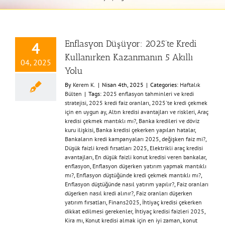
Enflasyon Düşüyor: 2025’te Kredi
4
Kullanırken Kazanmanın 5 Akıllı
04, 2025
Yolu
By
Kerem K.
|
Nisan 4th, 2025
|
Categories:
Haftalık
Bülten
|
Tags:
2025 enflasyon tahminleri ve kredi
stratejisi
,
2025 kredi faiz oranları
,
2025'te kredi çekmek
için en uygun ay
,
Altın kredisi avantajları ve riskleri
,
Araç
kredisi çekmek mantıklı mı?
,
Banka kredileri ve döviz
kuru ilişkisi
,
Banka kredisi çekerken yapılan hatalar
,
Bankaların kredi kampanyaları 2025
,
değişken faiz mi?
,
Düşük faizli kredi fırsatları 2025
,
Elektrikli araç kredisi
avantajları
,
En düşük faizli konut kredisi veren bankalar
,
enflasyon
,
Enflasyon düşerken yatırım yapmak mantıklı
mı?
,
Enflasyon düştüğünde kredi çekmek mantıklı mı?
,
Enflasyon düştüğünde nasıl yatırım yapılır?
,
Faiz oranları
düşerken nasıl kredi alınır?
,
Faiz oranları düşerken
yatırım fırsatları
,
Finans2025
,
İhtiyaç kredisi çekerken
dikkat edilmesi gerekenler
,
İhtiyaç kredisi faizleri 2025
,
Kira mı
,
Konut kredisi almak için en iyi zaman
,
konut