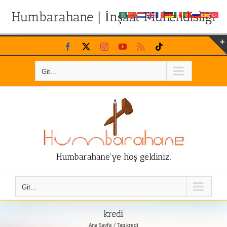
Humbarahane | İnşaat Mühendisliği
Skip
Facebook
X
Instagram
YouTube
Rss
Tiktok
to
content
Git...
Humbarahane'ye hoş geldiniz.
Git...
kredi
Ana Sayfa
Tag:
kredi