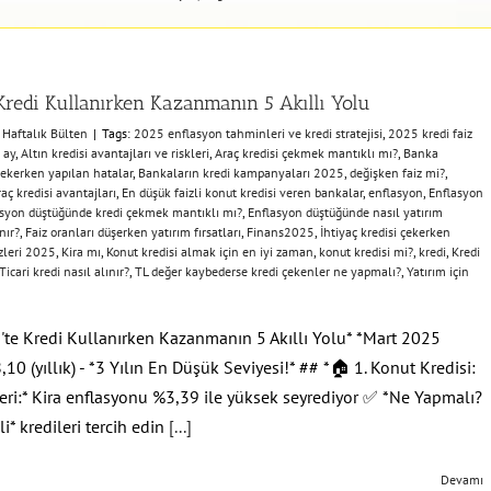
Kredi Kullanırken Kazanmanın 5 Akıllı Yolu
:
Haftalık Bülten
|
Tags:
2025 enflasyon tahminleri ve kredi stratejisi
,
2025 kredi faiz
 ay
,
Altın kredisi avantajları ve riskleri
,
Araç kredisi çekmek mantıklı mı?
,
Banka
çekerken yapılan hatalar
,
Bankaların kredi kampanyaları 2025
,
değişken faiz mi?
,
raç kredisi avantajları
,
En düşük faizli konut kredisi veren bankalar
,
enflasyon
,
Enflasyon
syon düştüğünde kredi çekmek mantıklı mı?
,
Enflasyon düştüğünde nasıl yatırım
nır?
,
Faiz oranları düşerken yatırım fırsatları
,
Finans2025
,
İhtiyaç kredisi çekerken
izleri 2025
,
Kira mı
,
Konut kredisi almak için en iyi zaman
,
konut kredisi mi?
,
kredi
,
Kredi
Ticari kredi nasıl alınır?
,
TL değer kaybederse kredi çekenler ne yapmalı?
,
Yatırım için
te Kredi Kullanırken Kazanmanın 5 Akıllı Yolu* *Mart 2025
,10 (yıllık) - *3 Yılın En Düşük Seviyesi!* ## *🏠 1. Konut Kredisi:
*Veri:* Kira enflasyonu %3,39 ile yüksek seyrediyor ✅ *Ne Yapmalı?
zli* kredileri tercih edin
[...]
Devamı