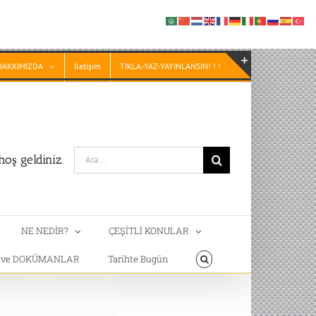
HAKKIMIZDA
İletişim
TIKLA-YAZ-YAYINLANSIN! ! !
Toggle
Sliding
Bar
Area
Search
oş geldiniz.
for:
NE NEDİR?
ÇEŞİTLİ KONULAR
T ve DOKÜMANLAR
Tarihte Bugün