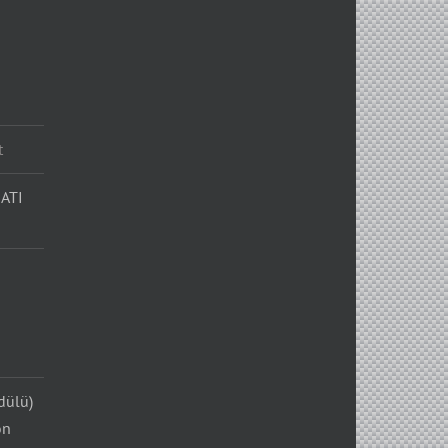
t
ATI
dülü)