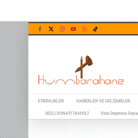
Skip
Facebook
X
Instagram
YouTube
Rss
Tiktok
to
content
ETKİNLİKLER
HABERLER VE GELİŞMELER
HIZLI DONATI TAHVİLİ
Evin Depreme Dayanı