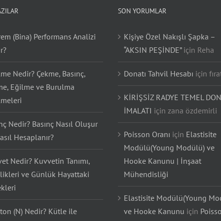
AZILAR
SON YORUMLAR
em (Bina) Performans Analizi
Kişiye Özel Nakışlı Şapka –
r?
“AKSIN PEŞİNDE”
için
Reha
lme Nedir? Çekme, Basınç,
Donatı Tahvil Hesabı
için
fıra
e, Eğilme ve Burulma
KİRİŞSİZ RADYE TEMEL DON
lmeleri
İMALATI
için
zana özdemirli
nç Nedir? Basınç Nasıl Oluşur
Poisson Oranı
için
Elastisite
asıl Hesaplanır?
Modülü(Young Modülü) ve
et Nedir? Kuvvetin Tanımı,
Hooke Kanunu | İnşaat
likleri ve Günlük Hayattaki
Mühendisliği
kleri
Elastisite Modülü(Young Mo