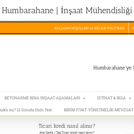
Humbarahane | İnşaat Mühendisliği
KULLANIM KOŞULLARI ve GİZLİLİK POLİTİKASI
Humbarahane'ye h
BETONARME BİNA İNŞAAT AŞAMALARI
İSTİNAT & İKSA
klı mı? 12 Soruda Hızlı Test
BİRİM FİYAT-YÖNETMELİK-MEVZUA
Ticari kredi nasıl alınır?
Ana Sayfa
Tag:
Ticari kredi nasıl alınır?