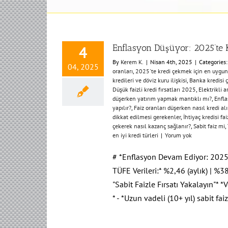
Enflasyon Düşüyor: 2025’te 
4
By
Kerem K.
|
Nisan 4th, 2025
|
Categories
04, 2025
oranları
,
2025'te kredi çekmek için en uygun
kredileri ve döviz kuru ilişkisi
,
Banka kredisi 
Düşük faizli kredi fırsatları 2025
,
Elektrikli a
düşerken yatırım yapmak mantıklı mı?
,
Enfla
yapılır?
,
Faiz oranları düşerken nasıl kredi alı
dikkat edilmesi gerekenler
,
İhtiyaç kredisi fa
çekerek nasıl kazanç sağlanır?
,
Sabit faiz mi
,
en iyi kredi türleri
|
Yorum yok
# *Enflasyon Devam Ediyor: 2025'
TÜFE Verileri:* %2,46 (aylık) | %38
"Sabit Faizle Fırsatı Yakalayın"* 
* - *Uzun vadeli (10+ yıl) sabit fai