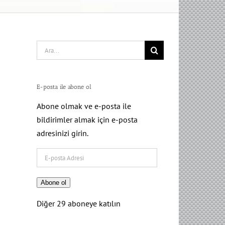
Search
for:
E-posta ile abone ol
Abone olmak ve e-posta ile
bildirimler almak için e-posta
adresinizi girin.
E-
posta
Adresi
Abone ol
Diğer 29 aboneye katılın