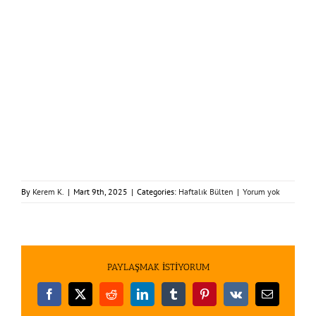
By
Kerem K.
|
Mart 9th, 2025
|
Categories:
Haftalık Bülten
|
Yorum yok
PAYLAŞMAK İSTİYORUM
Facebook
X
Reddit
LinkedIn
Tumblr
Pinterest
Vk
E-
posta