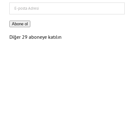
E-
posta
Adresi
Abone ol
Diğer 29 aboneye katılın