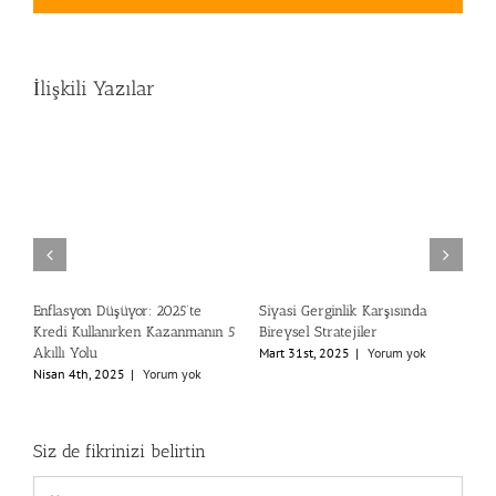
İlişkili Yazılar
Enflasyon Düşüyor: 2025’te
Siyasi Gerginlik Karşısında
M
Kredi Kullanırken Kazanmanın 5
Bireysel Stratejiler
v
Akıllı Yolu
Mart 31st, 2025
|
Yorum yok
M
Nisan 4th, 2025
|
Yorum yok
Siz de fikrinizi belirtin
Comment