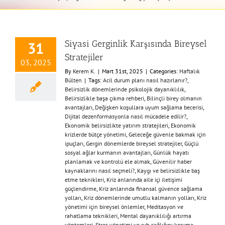
Siyasi Gerginlik Karşısında Bireysel
31
Stratejiler
03, 2025
By
Kerem K.
|
Mart 31st, 2025
|
Categories:
Haftalık
Bülten
|
Tags:
Acil durum planı nasıl hazırlanır?
,
Belirsizlik dönemlerinde psikolojik dayanıklılık
,
Belirsizlikle başa çıkma rehberi
,
Bilinçli birey olmanın
avantajları
,
Değişken koşullara uyum sağlama becerisi
,
Dijital dezenformasyonla nasıl mücadele edilir?
,
Ekonomik belirsizlikte yatırım stratejileri
,
Ekonomik
krizlerde bütçe yönetimi
,
Geleceğe güvenle bakmak için
ipuçları
,
Gergin dönemlerde bireysel stratejiler
,
Güçlü
sosyal ağlar kurmanın avantajları
,
Günlük hayatı
planlamak ve kontrolü ele almak
,
Güvenilir haber
kaynaklarını nasıl seçmeli?
,
Kaygı ve belirsizlikle baş
etme teknikleri
,
Kriz anlarında aile içi iletişimi
güçlendirme
,
Kriz anlarında finansal güvence sağlama
yolları
,
Kriz dönemlerinde umutlu kalmanın yolları
,
Kriz
yönetimi için bireysel önlemler
,
Meditasyon ve
rahatlama teknikleri
,
Mental dayanıklılığı artırma
yöntemleri
,
Stres yönetimi ve ruh sağlığını koruma