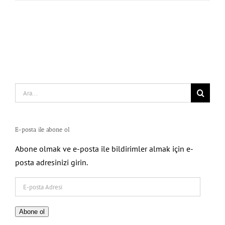
Search
for:
E-posta ile abone ol
Abone olmak ve e-posta ile bildirimler almak için e-
posta adresinizi girin.
E-
posta
Adresi
Abone ol