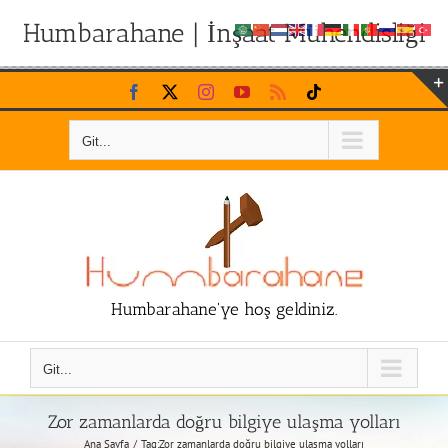
Humbarahane | İnşaat Mühendisliği
Skip
Facebook
X
Instagram
YouTube
Rss
Tiktok
to
content
Git...
Humbarahane'ye hoş geldiniz.
Git...
Zor zamanlarda doğru bilgiye ulaşma yolları
Ana Sayfa
Tag:
Zor zamanlarda doğru bilgiye ulaşma yolları