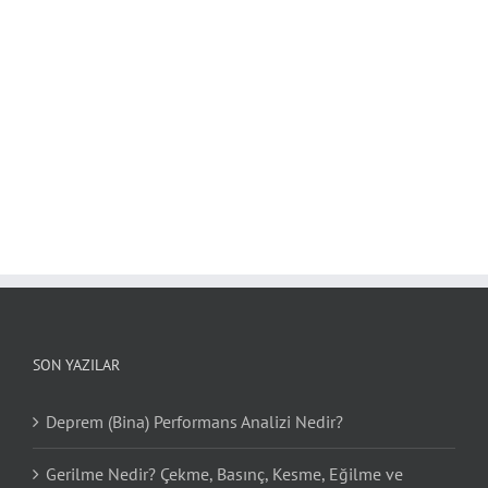
SON YAZILAR
Deprem (Bina) Performans Analizi Nedir?
Gerilme Nedir? Çekme, Basınç, Kesme, Eğilme ve