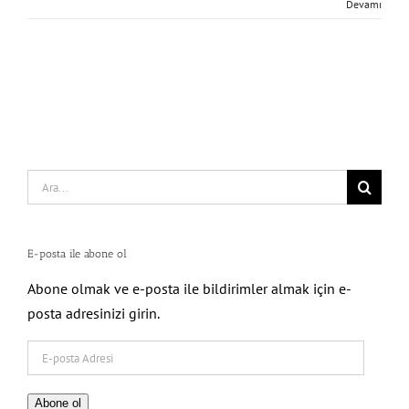
Devamı
Search
for:
E-posta ile abone ol
Abone olmak ve e-posta ile bildirimler almak için e-
posta adresinizi girin.
E-
posta
Adresi
Abone ol