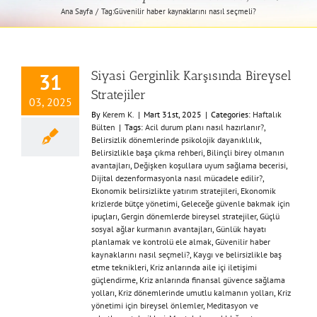
Ana Sayfa
Tag:
Güvenilir haber kaynaklarını nasıl seçmeli?
Siyasi Gerginlik Karşısında Bireysel
31
Stratejiler
03, 2025
By
Kerem K.
|
Mart 31st, 2025
|
Categories:
Haftalık
Bülten
|
Tags:
Acil durum planı nasıl hazırlanır?
,
Belirsizlik dönemlerinde psikolojik dayanıklılık
,
Belirsizlikle başa çıkma rehberi
,
Bilinçli birey olmanın
avantajları
,
Değişken koşullara uyum sağlama becerisi
,
Dijital dezenformasyonla nasıl mücadele edilir?
,
Ekonomik belirsizlikte yatırım stratejileri
,
Ekonomik
krizlerde bütçe yönetimi
,
Geleceğe güvenle bakmak için
ipuçları
,
Gergin dönemlerde bireysel stratejiler
,
Güçlü
sosyal ağlar kurmanın avantajları
,
Günlük hayatı
planlamak ve kontrolü ele almak
,
Güvenilir haber
kaynaklarını nasıl seçmeli?
,
Kaygı ve belirsizlikle baş
etme teknikleri
,
Kriz anlarında aile içi iletişimi
güçlendirme
,
Kriz anlarında finansal güvence sağlama
yolları
,
Kriz dönemlerinde umutlu kalmanın yolları
,
Kriz
yönetimi için bireysel önlemler
,
Meditasyon ve