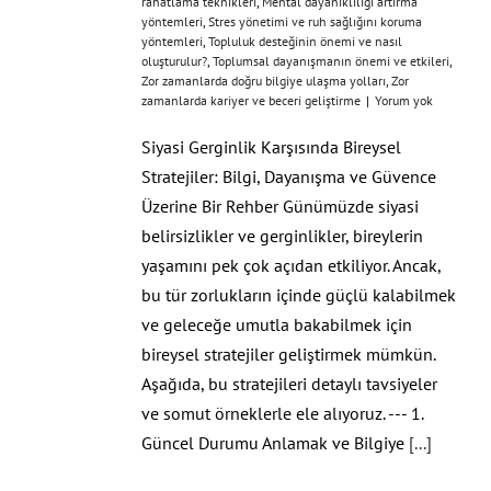
rahatlama teknikleri
,
Mental dayanıklılığı artırma
yöntemleri
,
Stres yönetimi ve ruh sağlığını koruma
yöntemleri
,
Topluluk desteğinin önemi ve nasıl
oluşturulur?
,
Toplumsal dayanışmanın önemi ve etkileri
,
Zor zamanlarda doğru bilgiye ulaşma yolları
,
Zor
zamanlarda kariyer ve beceri geliştirme
|
Yorum yok
Siyasi Gerginlik Karşısında Bireysel
Stratejiler: Bilgi, Dayanışma ve Güvence
Üzerine Bir Rehber Günümüzde siyasi
belirsizlikler ve gerginlikler, bireylerin
yaşamını pek çok açıdan etkiliyor. Ancak,
bu tür zorlukların içinde güçlü kalabilmek
ve geleceğe umutla bakabilmek için
bireysel stratejiler geliştirmek mümkün.
Aşağıda, bu stratejileri detaylı tavsiyeler
ve somut örneklerle ele alıyoruz. --- 1.
Güncel Durumu Anlamak ve Bilgiye
[...]