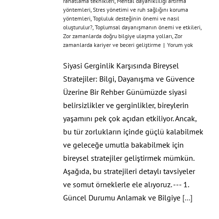
rahatlama teknikleri
,
Mental dayanıklılığı artırma
yöntemleri
,
Stres yönetimi ve ruh sağlığını koruma
yöntemleri
,
Topluluk desteğinin önemi ve nasıl
oluşturulur?
,
Toplumsal dayanışmanın önemi ve etkileri
,
Zor zamanlarda doğru bilgiye ulaşma yolları
,
Zor
zamanlarda kariyer ve beceri geliştirme
|
Yorum yok
Siyasi Gerginlik Karşısında Bireysel
Stratejiler: Bilgi, Dayanışma ve Güvence
Üzerine Bir Rehber Günümüzde siyasi
belirsizlikler ve gerginlikler, bireylerin
yaşamını pek çok açıdan etkiliyor. Ancak,
bu tür zorlukların içinde güçlü kalabilmek
ve geleceğe umutla bakabilmek için
bireysel stratejiler geliştirmek mümkün.
Aşağıda, bu stratejileri detaylı tavsiyeler
ve somut örneklerle ele alıyoruz. --- 1.
Güncel Durumu Anlamak ve Bilgiye
[...]