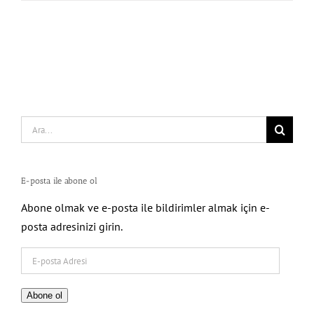
Search
for:
E-posta ile abone ol
Abone olmak ve e-posta ile bildirimler almak için e-
posta adresinizi girin.
E-
posta
Adresi
Abone ol