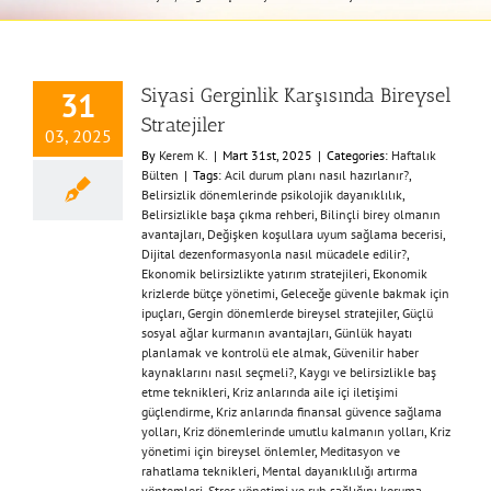
Siyasi Gerginlik Karşısında Bireysel
31
Stratejiler
03, 2025
By
Kerem K.
|
Mart 31st, 2025
|
Categories:
Haftalık
Bülten
|
Tags:
Acil durum planı nasıl hazırlanır?
,
Belirsizlik dönemlerinde psikolojik dayanıklılık
,
Belirsizlikle başa çıkma rehberi
,
Bilinçli birey olmanın
avantajları
,
Değişken koşullara uyum sağlama becerisi
,
Dijital dezenformasyonla nasıl mücadele edilir?
,
Ekonomik belirsizlikte yatırım stratejileri
,
Ekonomik
krizlerde bütçe yönetimi
,
Geleceğe güvenle bakmak için
ipuçları
,
Gergin dönemlerde bireysel stratejiler
,
Güçlü
sosyal ağlar kurmanın avantajları
,
Günlük hayatı
planlamak ve kontrolü ele almak
,
Güvenilir haber
kaynaklarını nasıl seçmeli?
,
Kaygı ve belirsizlikle baş
etme teknikleri
,
Kriz anlarında aile içi iletişimi
güçlendirme
,
Kriz anlarında finansal güvence sağlama
yolları
,
Kriz dönemlerinde umutlu kalmanın yolları
,
Kriz
yönetimi için bireysel önlemler
,
Meditasyon ve
rahatlama teknikleri
,
Mental dayanıklılığı artırma
yöntemleri
,
Stres yönetimi ve ruh sağlığını koruma