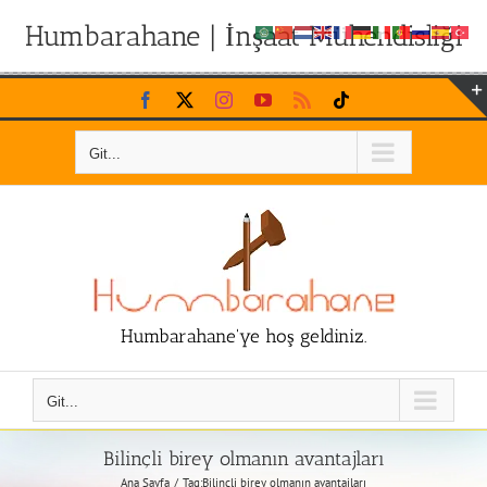
Humbarahane | İnşaat Mühendisliği
Skip
Facebook
X
Instagram
YouTube
Rss
Tiktok
to
content
Git...
Humbarahane'ye hoş geldiniz.
Git...
Bilinçli birey olmanın avantajları
Ana Sayfa
Tag:
Bilinçli birey olmanın avantajları