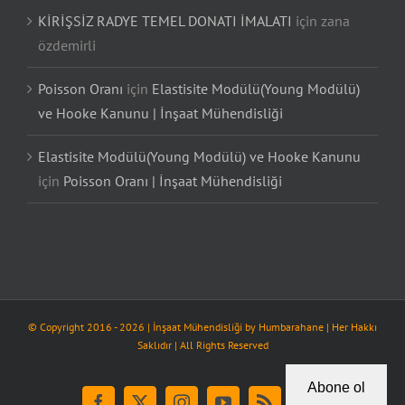
KİRİŞSİZ RADYE TEMEL DONATI İMALATI
için
zana
özdemirli
Poisson Oranı
için
Elastisite Modülü(Young Modülü)
ve Hooke Kanunu | İnşaat Mühendisliği
Elastisite Modülü(Young Modülü) ve Hooke Kanunu
için
Poisson Oranı | İnşaat Mühendisliği
© Copyright 2016 -
2026
| İnşaat Mühendisliği by
Humbarahane
| Her Hakkı
Saklıdır | All Rights Reserved
Abone ol