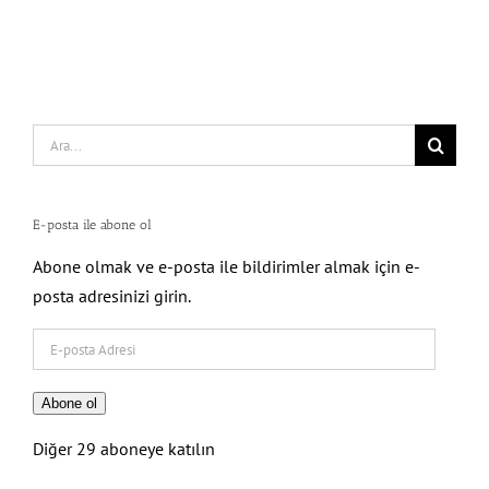
Search
for:
E-posta ile abone ol
Abone olmak ve e-posta ile bildirimler almak için e-
posta adresinizi girin.
E-
posta
Adresi
Abone ol
Diğer 29 aboneye katılın