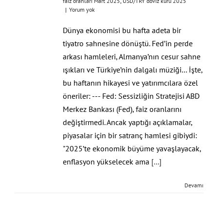
faiz oranları Mart 2025​
,
​USD/TRY döviz kuru 2025​
|
Yorum yok
Dünya ekonomisi bu hafta adeta bir
tiyatro sahnesine dönüştü. Fed’in perde
arkası hamleleri, Almanya’nın cesur sahne
ışıkları ve Türkiye’nin dalgalı müziği… İşte,
bu haftanın hikayesi ve yatırımcılara özel
öneriler: --- Fed: Sessizliğin Stratejisi ABD
Merkez Bankası (Fed), faiz oranlarını
değiştirmedi. Ancak yaptığı açıklamalar,
piyasalar için bir satranç hamlesi gibiydi:
"2025’te ekonomik büyüme yavaşlayacak,
enflasyon yükselecek ama
[...]
Devamı