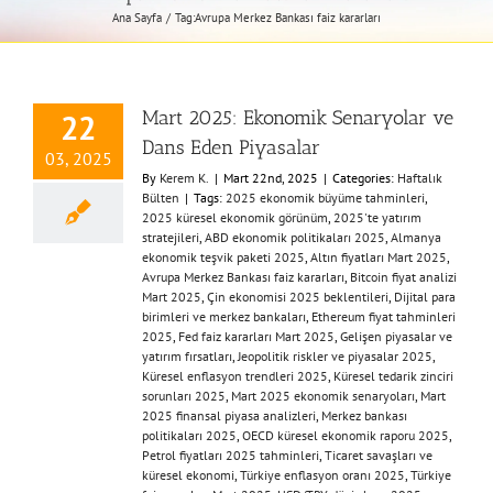
Ana Sayfa
Tag:
​Avrupa Merkez Bankası faiz kararları​
Mart 2025: Ekonomik Senaryolar ve
22
Dans Eden Piyasalar
03, 2025
By
Kerem K.
|
Mart 22nd, 2025
|
Categories:
Haftalık
Bülten
|
Tags:
​2025 ekonomik büyüme tahminleri​
,
2025 küresel ekonomik görünüm​
,
​2025'te yatırım
stratejileri​
,
​ABD ekonomik politikaları 2025​
,
​Almanya
ekonomik teşvik paketi 2025​
,
​Altın fiyatları Mart 2025​
,
Avrupa Merkez Bankası faiz kararları​
,
​Bitcoin fiyat analizi
Mart 2025​
,
​Çin ekonomisi 2025 beklentileri​
,
​Dijital para
birimleri ve merkez bankaları​
,
​Ethereum fiyat tahminleri
2025​
,
​Fed faiz kararları Mart 2025​
,
​Gelişen piyasalar ve
yatırım fırsatları​
,
​Jeopolitik riskler ve piyasalar 2025​
,
Küresel enflasyon trendleri 2025​
,
​Küresel tedarik zinciri
sorunları 2025​
,
​Mart 2025 ekonomik senaryoları​
,
​Mart
2025 finansal piyasa analizleri​
,
​Merkez bankası
politikaları 2025​
,
​OECD küresel ekonomik raporu 2025​
,
Petrol fiyatları 2025 tahminleri​
,
​Ticaret savaşları ve
küresel ekonomi​
,
Türkiye enflasyon oranı 2025
,
​Türkiye