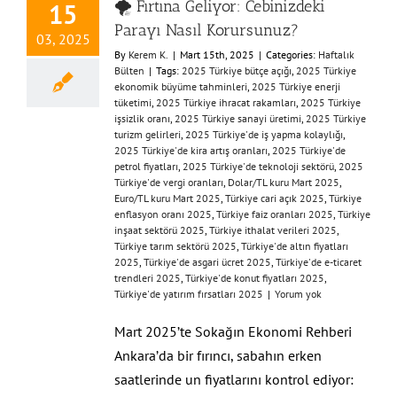
🌪️ Fırtına Geliyor: Cebinizdeki
15
Parayı Nasıl Korursunuz?
03, 2025
By
Kerem K.
|
Mart 15th, 2025
|
Categories:
Haftalık
Bülten
|
Tags:
2025 Türkiye bütçe açığı
,
2025 Türkiye
ekonomik büyüme tahminleri
,
2025 Türkiye enerji
tüketimi
,
2025 Türkiye ihracat rakamları
,
2025 Türkiye
işsizlik oranı
,
2025 Türkiye sanayi üretimi
,
2025 Türkiye
turizm gelirleri
,
2025 Türkiye'de iş yapma kolaylığı
,
2025 Türkiye'de kira artış oranları
,
2025 Türkiye'de
petrol fiyatları
,
2025 Türkiye'de teknoloji sektörü
,
2025
Türkiye'de vergi oranları
,
Dolar/TL kuru Mart 2025
,
Euro/TL kuru Mart 2025
,
Türkiye cari açık 2025
,
Türkiye
enflasyon oranı 2025
,
Türkiye faiz oranları 2025
,
Türkiye
inşaat sektörü 2025
,
Türkiye ithalat verileri 2025
,
Türkiye tarım sektörü 2025
,
Türkiye'de altın fiyatları
2025
,
Türkiye'de asgari ücret 2025
,
Türkiye'de e-ticaret
trendleri 2025
,
Türkiye'de konut fiyatları 2025
,
Türkiye'de yatırım fırsatları 2025
|
Yorum yok
Mart 2025’te Sokağın Ekonomi Rehberi
Ankara’da bir fırıncı, sabahın erken
saatlerinde un fiyatlarını kontrol ediyor: