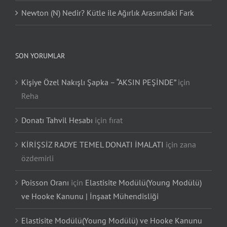
Newton (N) Nedir? Kütle ile Ağırlık Arasındaki Fark
SON YORUMLAR
Kişiye Özel Nakışlı Şapka – “AKSIN PEŞİNDE”
için
Reha
Donatı Tahvil Hesabı
için
fırat
KİRİŞSİZ RADYE TEMEL DONATI İMALATI
için
zana
özdemirli
Poisson Oranı
için
Elastisite Modülü(Young Modülü)
ve Hooke Kanunu | İnşaat Mühendisliği
Elastisite Modülü(Young Modülü) ve Hooke Kanunu