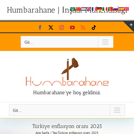
Humbarahane | İnşaat Mühendisliği
Skip
Facebook
X
Instagram
YouTube
Rss
Tiktok
to
content
Git...
Humbarahane'ye hoş geldiniz.
Git...
Türkiye enflasyon oranı 2025
Ana Sayfa
Tag:
Türkiye enflasyon oranı 2025