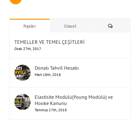
UNUTMA!
”Humbarahane”
,
””İnşaat
&
Yorum
Popüler
Güncel
TEMELLER VE TEMEL ÇEŞİTLERİ
Ocak 27th, 2017
Donatı Tahvil Hesabı
Mart 18th, 2018
Elastisite Modülü(Young Modülü) ve
Hooke Kanunu
Temmuz 17th, 2018