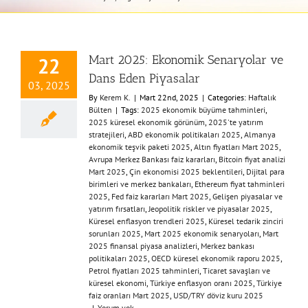
Mart 2025: Ekonomik Senaryolar ve
22
Dans Eden Piyasalar
03, 2025
By
Kerem K.
|
Mart 22nd, 2025
|
Categories:
Haftalık
Bülten
|
Tags:
​2025 ekonomik büyüme tahminleri​
,
2025 küresel ekonomik görünüm​
,
​2025'te yatırım
stratejileri​
,
​ABD ekonomik politikaları 2025​
,
​Almanya
ekonomik teşvik paketi 2025​
,
​Altın fiyatları Mart 2025​
,
Avrupa Merkez Bankası faiz kararları​
,
​Bitcoin fiyat analizi
Mart 2025​
,
​Çin ekonomisi 2025 beklentileri​
,
​Dijital para
birimleri ve merkez bankaları​
,
​Ethereum fiyat tahminleri
2025​
,
​Fed faiz kararları Mart 2025​
,
​Gelişen piyasalar ve
yatırım fırsatları​
,
​Jeopolitik riskler ve piyasalar 2025​
,
Küresel enflasyon trendleri 2025​
,
​Küresel tedarik zinciri
sorunları 2025​
,
​Mart 2025 ekonomik senaryoları​
,
​Mart
2025 finansal piyasa analizleri​
,
​Merkez bankası
politikaları 2025​
,
​OECD küresel ekonomik raporu 2025​
,
Petrol fiyatları 2025 tahminleri​
,
​Ticaret savaşları ve
küresel ekonomi​
,
Türkiye enflasyon oranı 2025
,
​Türkiye
faiz oranları Mart 2025​
,
​USD/TRY döviz kuru 2025​
|
Yorum yok