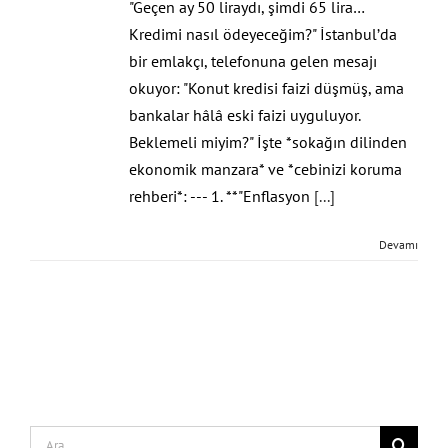
"Geçen ay 50 liraydı, şimdi 65 lira…
Kredimi nasıl ödeyeceğim?" İstanbul’da
bir emlakçı, telefonuna gelen mesajı
okuyor: "Konut kredisi faizi düşmüş, ama
bankalar hâlâ eski faizi uyguluyor.
Beklemeli miyim?" İşte *sokağın dilinden
ekonomik manzara* ve *cebinizi koruma
rehberi*: --- 1. **"Enflasyon
[...]
Devamı
Search