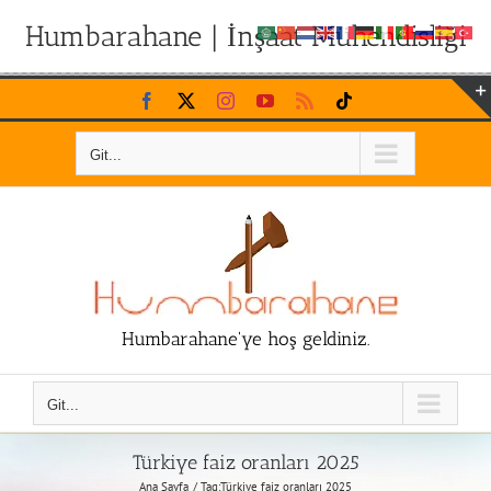
Humbarahane | İnşaat Mühendisliği
Skip
Facebook
X
Instagram
YouTube
Rss
Tiktok
to
content
Git...
Humbarahane'ye hoş geldiniz.
Git...
Türkiye faiz oranları 2025
Ana Sayfa
Tag:
Türkiye faiz oranları 2025