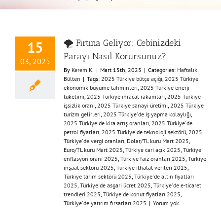
🌪️ Fırtına Geliyor: Cebinizdeki
15
Parayı Nasıl Korursunuz?
03, 2025
By
Kerem K.
|
Mart 15th, 2025
|
Categories:
Haftalık
Bülten
|
Tags:
2025 Türkiye bütçe açığı
,
2025 Türkiye
ekonomik büyüme tahminleri
,
2025 Türkiye enerji
tüketimi
,
2025 Türkiye ihracat rakamları
,
2025 Türkiye
işsizlik oranı
,
2025 Türkiye sanayi üretimi
,
2025 Türkiye
turizm gelirleri
,
2025 Türkiye'de iş yapma kolaylığı
,
2025 Türkiye'de kira artış oranları
,
2025 Türkiye'de
petrol fiyatları
,
2025 Türkiye'de teknoloji sektörü
,
2025
Türkiye'de vergi oranları
,
Dolar/TL kuru Mart 2025
,
Euro/TL kuru Mart 2025
,
Türkiye cari açık 2025
,
Türkiye
enflasyon oranı 2025
,
Türkiye faiz oranları 2025
,
Türkiye
inşaat sektörü 2025
,
Türkiye ithalat verileri 2025
,
Türkiye tarım sektörü 2025
,
Türkiye'de altın fiyatları
2025
,
Türkiye'de asgari ücret 2025
,
Türkiye'de e-ticaret
trendleri 2025
,
Türkiye'de konut fiyatları 2025
,
Türkiye'de yatırım fırsatları 2025
|
Yorum yok