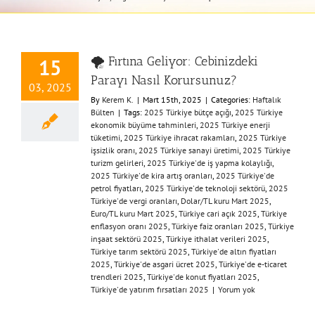
🌪️ Fırtına Geliyor: Cebinizdeki
15
Parayı Nasıl Korursunuz?
03, 2025
By
Kerem K.
|
Mart 15th, 2025
|
Categories:
Haftalık
Bülten
|
Tags:
2025 Türkiye bütçe açığı
,
2025 Türkiye
ekonomik büyüme tahminleri
,
2025 Türkiye enerji
tüketimi
,
2025 Türkiye ihracat rakamları
,
2025 Türkiye
işsizlik oranı
,
2025 Türkiye sanayi üretimi
,
2025 Türkiye
turizm gelirleri
,
2025 Türkiye'de iş yapma kolaylığı
,
2025 Türkiye'de kira artış oranları
,
2025 Türkiye'de
petrol fiyatları
,
2025 Türkiye'de teknoloji sektörü
,
2025
Türkiye'de vergi oranları
,
Dolar/TL kuru Mart 2025
,
Euro/TL kuru Mart 2025
,
Türkiye cari açık 2025
,
Türkiye
enflasyon oranı 2025
,
Türkiye faiz oranları 2025
,
Türkiye
inşaat sektörü 2025
,
Türkiye ithalat verileri 2025
,
Türkiye tarım sektörü 2025
,
Türkiye'de altın fiyatları
2025
,
Türkiye'de asgari ücret 2025
,
Türkiye'de e-ticaret
trendleri 2025
,
Türkiye'de konut fiyatları 2025
,
Türkiye'de yatırım fırsatları 2025
|
Yorum yok