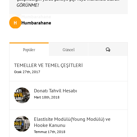
GÖRÜNME!
mühendislerin refah seviyesini arttıracağını UNUTMA!
VERME!
vermezsen saygınlığın artar!
mühendislerinin saygınlığının artması demektir!
rakamlara çalışan mühendis kalmaz!
meslek haline gelir!
olursa inşaat mühendislerine fazlasıyla iş var!
çalışmasına ve maaş almasına ENGEL OLURSUN!
tecrübe kazanacak! UNUTMA!
ETME!
ALTINA ALDIĞINI….,
ÇIK!
ELİNE BIRAKMA!
BIRAKMA!
olması gereken konumuna kavuşsun!
Humbarahane
Humbarahane
Humbarahane
Humbarahane
Humbarahane
Humbarahane
Humbarahane
Humbarahane
Humbarahane
Humbarahane
Humbarahane
Humbarahane
Humbarahane
Humbarahane
Humbarahane
Humbarahane
Humbarahane
Humbarahane
Humbarahane
Humbarahane
Humbarahane
Humbarahane
Humbarahane
Humbarahane
Humbarahane
Humbarahane
Humbarahane
Humbarahane
Humbarahane
Humbarahane
Humbarahane
Humbarahane
Humbarahane
,
,
,
,
,
,
,
,
İnşaat Mühendisliği
İnşaat Mühendisliği
İnşaat Mühendisliği
İnşaat Mühendisliği
İnşaat Mühendisliği
İnşaat Mühendisliği
İnşaat Mühendisliği
İnşaat Mühendisliği
H
H
H
H
H
H
H
H
H
H
H
H
H
H
H
H
H
H
H
H
H
H
H
H
H
H
H
H
H
H
H
H
H
Humbarahane
Humbarahane
Humbarahane
Humbarahane
Humbarahane
Humbarahane
Humbarahane
Humbarahane
Humbarahane
Humbarahane
Humbarahane
Humbarahane
Humbarahane
Humbarahane
Humbarahane
Humbarahane
,
,
,
,
,
İnşaat Mühendisliği
İnşaat Mühendisliği
İnşaat Mühendisliği
İnşaat Mühendisliği
İnşaat Mühendisliği
H
H
H
H
H
H
H
H
H
H
H
H
H
H
H
H
UNUTMA!
”Humbarahane”
,
””İnşaat
&
Yorum
Popüler
Güncel
TEMELLER VE TEMEL ÇEŞİTLERİ
Ocak 27th, 2017
Donatı Tahvil Hesabı
Mart 18th, 2018
Elastisite Modülü(Young Modülü) ve
Hooke Kanunu
Temmuz 17th, 2018