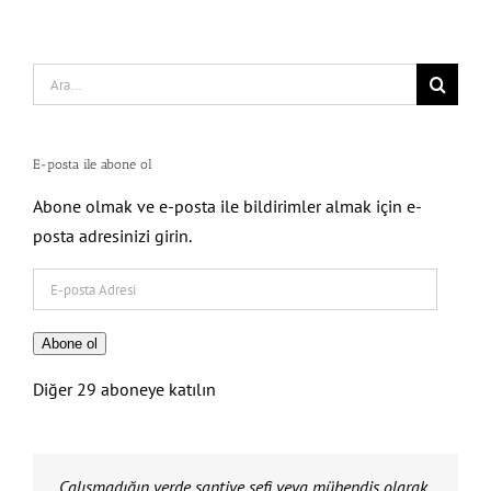
Search
for:
E-posta ile abone ol
Abone olmak ve e-posta ile bildirimler almak için e-
posta adresinizi girin.
E-
posta
Adresi
Abone ol
Diğer 29 aboneye katılın
DİPLOMANI KİRALAMA!
Çalışmadığın yerde şantiye şefi veya mühendis olarak
Eğer etik değerlere SADIK KALIRSAN….
Hem mesleğini yücelteceğini hem de tüm meslektaş
İnşaat mühendisliğinin ayaklar altına alınmasına İZİN
Suçu başkalarında ARAMA!
Buna izin verirsen mesleğin değersiz bir hal alır, izin
Bu inşaat mühendisliğinin ve dolayısıyla tüm inşaat
İnşaat mühendisleri olarak buna dur dersek komik
Bu kadar işsiz olacağı yere ihtiyaç duyulan saygın bir
Sen mühendissin FARKINI ORTAYA KOY!
İnşaat mühendisi fazlalığı yok, her mühendis duyarlı
3 – 5 kuruşa imzaladığın şantiye şefliği YERİNE….
Orada bir inşaat mühendisinin aylarca veya yıllarca
Orada çalışacak mühendis hem maaşını alacak hem
Sen mühendis olduğun kadar insansın da UNUTMA!
İnsanların canını bilgisiz ve yetkisiz kişilere TESLİM
Sırf para için attığın imza ile mesleğini AYAKLAR
Sen mühendissin.UNUTMA!
Sorumluluğun var. UNUTMA!
Vicdanın var. UNUTMA!
Bir bebeğin hayatı söz konusu olabilir. UNUTMA!
KENDİN İÇİN, MESLEĞİN İÇİN, İNSAN HAYATI İÇİN….
Mühendislik Etiğine, Mühendislik Yeminine SAHİP
GÜVENME!
Mesleğinin haysiyetini, onurunu BAŞKALARININ
İnsanların hayatlarını BAŞKALARININ ELİNE
GÜVENME!
UNUTMA!
SORUMLU SENSİN!
UNUTMA!
Sorumluluğun ÇOK BÜYÜK!
GÜVENME!
Güvendiğin kişiler senle bir değil!
Güvendiğin kişiler mühendis değil!
Güvendiğin kişiler çoğu şeyi görmezden gelebilir!
Mühendis gibi Mühendis OL!
Olması gerektiği gibi….
Ama önce İNSAN OL!
Mühendislik Etik Değerlerini AKLINDAN ÇIKARMA!
ÇIKARMA Kİ!
İNSANLAR ÖLMESİN!
ÇIKARMA Kİ!
İnşaat Mühendisliği ve İnşaat Mühendisleri saygın ve
ÇIKARMA Kİ!
Refah içerisinde yaşayabilesin!
AMA SAKIN….
UNUTMA!