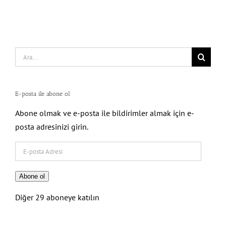
Search
for:
E-posta ile abone ol
Abone olmak ve e-posta ile bildirimler almak için e-
posta adresinizi girin.
E-
posta
Adresi
Abone ol
Diğer 29 aboneye katılın