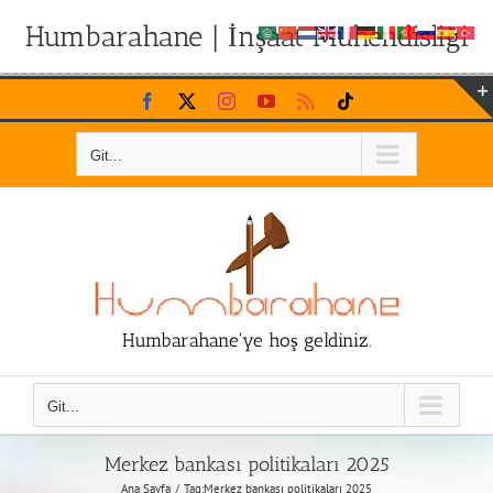
Humbarahane | İnşaat Mühendisliği
Skip
Facebook
X
Instagram
YouTube
Rss
Tiktok
to
content
Git...
Humbarahane'ye hoş geldiniz.
Git...
​Merkez bankası politikaları 2025​
Ana Sayfa
Tag:
​Merkez bankası politikaları 2025​