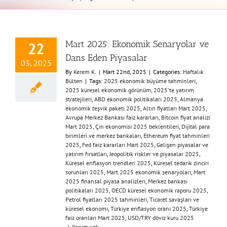
Mart 2025: Ekonomik Senaryolar ve
22
Dans Eden Piyasalar
03, 2025
By
Kerem K.
|
Mart 22nd, 2025
|
Categories:
Haftalık
Bülten
|
Tags:
​2025 ekonomik büyüme tahminleri​
,
2025 küresel ekonomik görünüm​
,
​2025'te yatırım
stratejileri​
,
​ABD ekonomik politikaları 2025​
,
​Almanya
ekonomik teşvik paketi 2025​
,
​Altın fiyatları Mart 2025​
,
Avrupa Merkez Bankası faiz kararları​
,
​Bitcoin fiyat analizi
Mart 2025​
,
​Çin ekonomisi 2025 beklentileri​
,
​Dijital para
birimleri ve merkez bankaları​
,
​Ethereum fiyat tahminleri
2025​
,
​Fed faiz kararları Mart 2025​
,
​Gelişen piyasalar ve
yatırım fırsatları​
,
​Jeopolitik riskler ve piyasalar 2025​
,
Küresel enflasyon trendleri 2025​
,
​Küresel tedarik zinciri
sorunları 2025​
,
​Mart 2025 ekonomik senaryoları​
,
​Mart
2025 finansal piyasa analizleri​
,
​Merkez bankası
politikaları 2025​
,
​OECD küresel ekonomik raporu 2025​
,
Petrol fiyatları 2025 tahminleri​
,
​Ticaret savaşları ve
küresel ekonomi​
,
Türkiye enflasyon oranı 2025
,
​Türkiye
faiz oranları Mart 2025​
,
​USD/TRY döviz kuru 2025​
|
Yorum yok