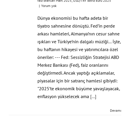
faiz oranları Mart 2025​
,
​USD/TRY döviz kuru 2025​
|
Yorum yok
Dünya ekonomisi bu hafta adeta bir
tiyatro sahnesine dönüştü. Fed’in perde
arkası hamleleri, Almanya’nın cesur sahne
ışıkları ve Türkiye’nin dalgalı müziği… İşte,
bu haftanın hikayesi ve yatırımcılara özel
öneriler: --- Fed: Sessizliğin Stratejisi ABD
Merkez Bankası (Fed), faiz oranlarını
değiştirmedi. Ancak yaptığı açıklamalar,
piyasalar için bir satranç hamlesi gibiydi:
"2025’te ekonomik büyüme yavaşlayacak,
enflasyon yükselecek ama
[...]
Devamı