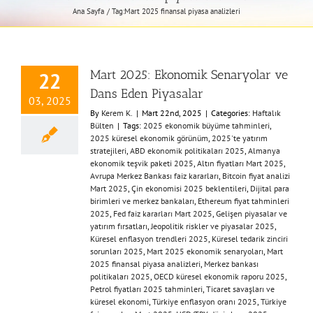
Ana Sayfa
Tag:
​Mart 2025 finansal piyasa analizleri​
Mart 2025: Ekonomik Senaryolar ve
22
Dans Eden Piyasalar
03, 2025
By
Kerem K.
|
Mart 22nd, 2025
|
Categories:
Haftalık
Bülten
|
Tags:
​2025 ekonomik büyüme tahminleri​
,
2025 küresel ekonomik görünüm​
,
​2025'te yatırım
stratejileri​
,
​ABD ekonomik politikaları 2025​
,
​Almanya
ekonomik teşvik paketi 2025​
,
​Altın fiyatları Mart 2025​
,
Avrupa Merkez Bankası faiz kararları​
,
​Bitcoin fiyat analizi
Mart 2025​
,
​Çin ekonomisi 2025 beklentileri​
,
​Dijital para
birimleri ve merkez bankaları​
,
​Ethereum fiyat tahminleri
2025​
,
​Fed faiz kararları Mart 2025​
,
​Gelişen piyasalar ve
yatırım fırsatları​
,
​Jeopolitik riskler ve piyasalar 2025​
,
Küresel enflasyon trendleri 2025​
,
​Küresel tedarik zinciri
sorunları 2025​
,
​Mart 2025 ekonomik senaryoları​
,
​Mart
2025 finansal piyasa analizleri​
,
​Merkez bankası
politikaları 2025​
,
​OECD küresel ekonomik raporu 2025​
,
Petrol fiyatları 2025 tahminleri​
,
​Ticaret savaşları ve
küresel ekonomi​
,
Türkiye enflasyon oranı 2025
,
​Türkiye