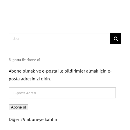
Search
for:
E-posta ile abone ol
Abone olmak ve e-posta ile bildirimler almak için e-
posta adresinizi girin.
E-
posta
Adresi
Abone ol
Diğer 29 aboneye katılın