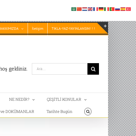
HAKKIMIZDA
İletişim
TIKLA-YAZ-YAYINLANSIN! ! !
Toggle
Sliding
Bar
Area
Search
oş geldiniz.
for:
NE NEDİR?
ÇEŞİTLİ KONULAR
T ve DOKÜMANLAR
Tarihte Bugün