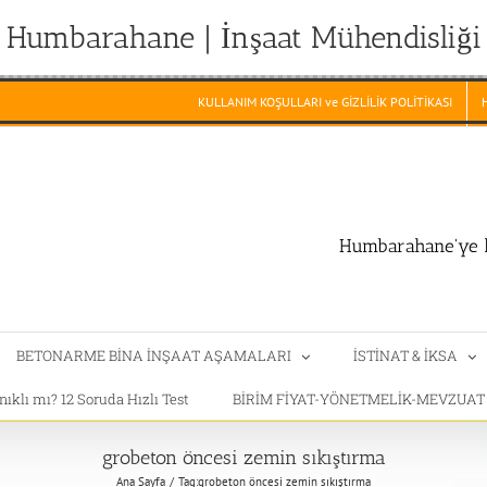
Humbarahane | İnşaat Mühendisliği
KULLANIM KOŞULLARI ve GİZLİLİK POLİTİKASI
Humbarahane'ye h
BETONARME BİNA İNŞAAT AŞAMALARI
İSTİNAT & İKSA
klı mı? 12 Soruda Hızlı Test
BİRİM FİYAT-YÖNETMELİK-MEVZUA
grobeton öncesi zemin sıkıştırma
Ana Sayfa
Tag:
grobeton öncesi zemin sıkıştırma