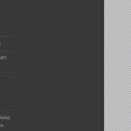
t
ATI
dülü)