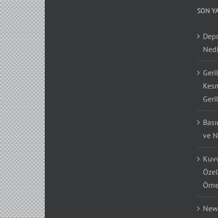
SON Y
Depr
Nedi
Geri
Kesm
Geri
Bası
ve N
Kuvv
Özel
Örne