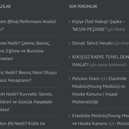
AZILAR
SON YORUMLAR
em (Bina) Performans Analizi
Kişiye Özel Nakışlı Şapka –
r?
“AKSIN PEŞİNDE”
için
Reha
lme Nedir? Çekme, Basınç,
Donatı Tahvil Hesabı
için
fıra
e, Eğilme ve Burulma
KİRİŞSİZ RADYE TEMEL DON
lmeleri
İMALATI
için
zana özdemirli
nç Nedir? Basınç Nasıl Oluşur
Poisson Oranı
için
Elastisite
asıl Hesaplanır?
Modülü(Young Modülü) ve
et Nedir? Kuvvetin Tanımı,
Hooke Kanunu | İnşaat
likleri ve Günlük Hayattaki
Mühendisliği
kleri
Elastisite Modülü(Young Mo