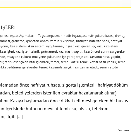
İŞLERİ
ories:
İnşaat Aşamaları
|
Tags:
ampatman nedir inşaat
,
asansör çukuru kazısı
,
drenaj
,
tnamesi
,
grobeton
,
grobeton öncesi zemin sıkıştırma
,
hafriyat
,
hafriyat nedir
,
hafriyat
asyonu
,
iksa sistemi
,
iksa sistemi uygulaması
,
inşaat kazı güvenliği
,
kazı
,
kazı alanı
kazı işleri
,
kazı işleri teknik şartnamesi
,
kazı nasıl yapılır
,
kazı öncesi alınması gereken
önce
,
muayene çukuru
,
muayene çukuru ne işe yarar
,
proje aplikasyonu nasıl yapılır
,
dir
,
tarihi eser çıkan kazı işlemleri
,
temel
,
temel kazısı
,
temel kazısı nasıl yapılır
,
Temel
ikkat edilmesi gerekenler
,
temel kazısında su çıkması
,
zemin etüdü
,
zemin etüdü
aşlamadan önce hafriyat ruhsatı, sigorta işlemleri, hafriyat döküm
lardan, belediyelerden istenilen evraklar hazırlanarak alınır.)
r alınır. Kazıya başlamadan önce dikkat edilmesi gereken bir husus
alan içerisinde bulunan mevcut temiz su, pis su, telekom,
nı, ilgili
[...]
Devamı