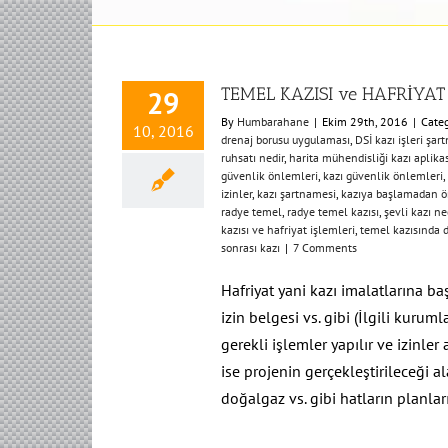
TEMEL KAZISI ve HAFRİYAT 
29
By
Humbarahane
|
Ekim 29th, 2016
|
Categ
10, 2016
drenaj borusu uygulaması
,
DSİ kazı işleri şar
ruhsatı nedir
,
harita mühendisliği kazı aplik
güvenlik önlemleri
,
kazı güvenlik önlemleri
,
izinler
,
kazı şartnamesi
,
kazıya başlamadan 
radye temel
,
radye temel kazısı
,
şevli kazı ne
kazısı ve hafriyat işlemleri
,
temel kazısında d
sonrası kazı
|
7 Comments
Hafriyat yani kazı imalatlarına b
izin belgesi vs. gibi (İlgili kurum
gerekli işlemler yapılır ve izinle
ise projenin gerçekleştirileceği 
doğalgaz vs. gibi hatların planları