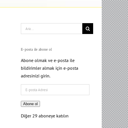
Search
for:
E-posta ile abone ol
Abone olmak ve e-posta ile
bildirimler almak için e-posta
adresinizi girin.
E-
posta
Adresi
Abone ol
Diğer 29 aboneye katılın