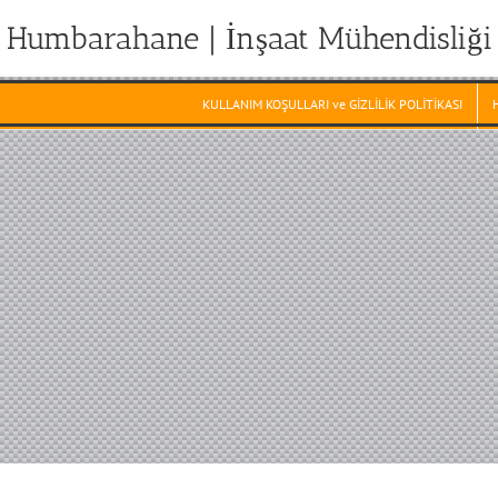
Humbarahane | İnşaat Mühendisliği
KULLANIM KOŞULLARI ve GİZLİLİK POLİTİKASI