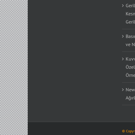
Geri
Kesm
Geri
Bası
ve N
Kuvv
Özel
Örne
Newt
Ağır