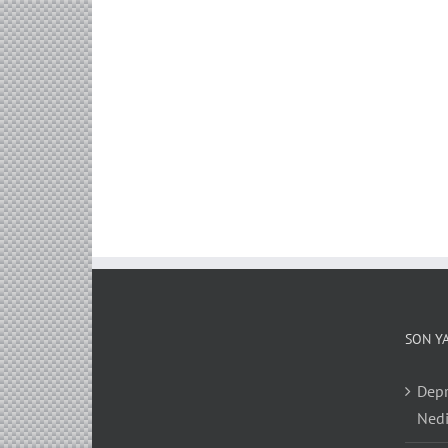
SON Y
Depr
Nedi