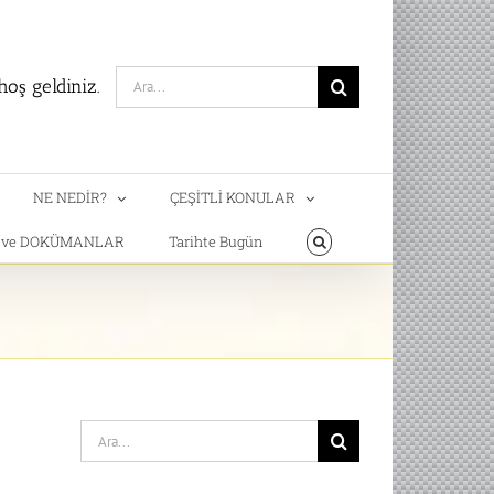
Search
oş geldiniz.
for:
NE NEDİR?
ÇEŞİTLİ KONULAR
T ve DOKÜMANLAR
Tarihte Bugün
Search
for: