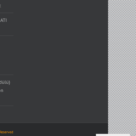
t
ATI
dülü)
on