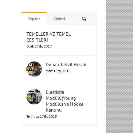
H
H
H
Humbarahane
Humbarahane
,
,
İnşaat
İnşaat
Humbarahane
Humbarahane
Mühendisliği
Mühendisliği
Mühendisliği
H
H
H
H
Mühendisliği
Mühendisliği
Yorum
Popüler
Güncel
TEMELLER VE TEMEL
ÇEŞİTLERİ
Ocak 27th, 2017
Donatı Tahvil Hesabı
Mart 18th, 2018
Elastisite
Modülü(Young
Modülü) ve Hooke
Kanunu
Temmuz 17th, 2018