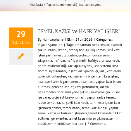
Ana Sayfa
Tag:
harita mühendisliği kazı aplikasyonu
TEMEL KAZISI ve HAFRİYAT İŞLERİ
29
By
Humbarahane
|
Ekim 29th, 2016
|
Categories:
10, 2016
İnşaat Aşamaları
|
Tags:
ampatman nedir inşaat
,
asansör
çukuru kazısı
,
drenaj
,
drenaj borusu uygulaması
,
DSİ kazı
işleri şartnamesi
,
grobeton
,
grobeton öncesi zemin
sıkıştırma
,
hafriyat
,
hafriyat nedir
,
hafriyat ruhsatı nedir
,
harita mühendisliği kazı aplikasyonu
,
iksa sistemi
,
iksa
sistemi uygulaması
,
inşaat kazı güvenliği
,
kazı
,
kazı alanı
güvenlik önlemleri
,
kazı güvenlik önlemleri
,
kazı işleri
,
kazı işleri teknik şartnamesi
,
kazı nasıl yapılır
,
kazı öncesi
alınması gereken izinler
,
kazı şartnamesi
,
kazıya
başlamadan önce
,
muayene çukuru
,
muayene çukuru ne
işe yarar
,
proje aplikasyonu nasıl yapılır
,
radye temel
,
radye temel kazısı
,
şevli kazı nedir
,
tarihi eser çıkan kazı
işlemleri
,
temel
,
temel kazısı
,
temel kazısı nasıl yapılır
,
Temel kazısı ve hafriyat işlemleri
,
temel kazısında dikkat
edilmesi gerekenler
,
temel kazısında su çıkması
,
zemin
etüdü
,
zemin etüdü sonrası kazı
|
7 Comments