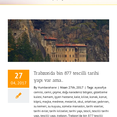
Trabzon’da bin 877 tescilli tarihi
27
yapı var ama…
04, 2017
By
Humbarahane
|
Nisan 27th, 2017
|
Tags:
ayasofya
camiisi
,
camii
,
çeşme
,
doğu karadeniz bölgesi
,
gözetleme
kulesi
,
hamam
,
işyeri hastane
,
kale
,
kilise
,
konak
,
konut
,
köprü
,
maçka
,
medrese
,
mezarlık
,
okul
,
ortahisar
,
şadırvan
,
su kemeri
,
su kuyusu
,
sümela manastırı
,
tarihi eserler
,
tarihi evler
,
tarihi kiliseler
,
tarihi yapı
,
tescil
,
tescilli tarihi
yapı
,
tescilli yapı
,
trabzon
,
Trabzon’da bin 877 tescilli