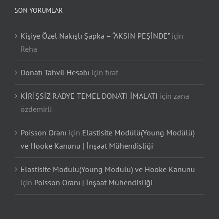
SON YORUMLAR
Kişiye Özel Nakışlı Şapka – “AKSIN PEŞİNDE”
için
Reha
Donatı Tahvil Hesabı
için
fırat
KİRİŞSİZ RADYE TEMEL DONATI İMALATI
için
zana
özdemirli
Poisson Oranı
için
Elastisite Modülü(Young Modülü)
ve Hooke Kanunu | İnşaat Mühendisliği
Elastisite Modülü(Young Modülü) ve Hooke Kanunu
için
Poisson Oranı | İnşaat Mühendisliği