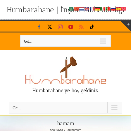
Humbarahane | İnşaat Mühendisliği
Skip
Facebook
X
Instagram
YouTube
Rss
Tiktok
to
content
Git...
Humbarahane'ye hoş geldiniz.
Git...
hamam
Ana Sayfa
Tag:
hamam