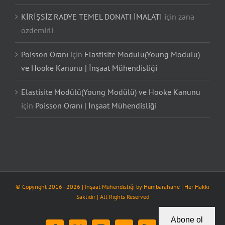
KİRİŞSİZ RADYE TEMEL DONATI İMALATI
için
zana
özdemirli
Poisson Oranı
için
Elastisite Modülü(Young Modülü)
ve Hooke Kanunu | İnşaat Mühendisliği
Elastisite Modülü(Young Modülü) ve Hooke Kanunu
için
Poisson Oranı | İnşaat Mühendisliği
© Copyright 2016 -
2026
| İnşaat Mühendisliği by
Humbarahane
| Her Hakkı
Saklıdır | All Rights Reserved
Abone ol