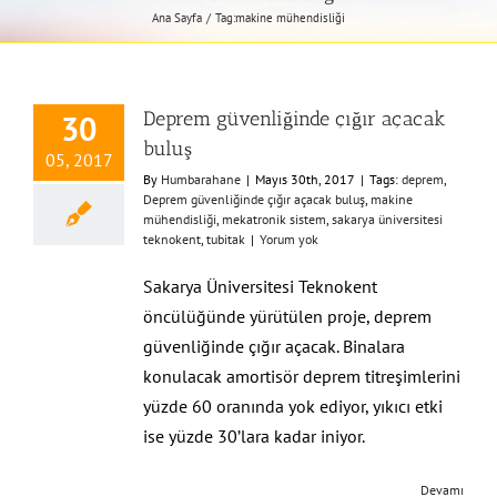
Ana Sayfa
Tag:
makine mühendisliği
Deprem güvenliğinde çığır açacak
30
buluş
05, 2017
By
Humbarahane
|
Mayıs 30th, 2017
|
Tags:
deprem
,
Deprem güvenliğinde çığır açacak buluş
,
makine
mühendisliği
,
mekatronik sistem
,
sakarya üniversitesi
teknokent
,
tubitak
|
Yorum yok
Sakarya Üniversitesi Teknokent
öncülüğünde yürütülen proje, deprem
güvenliğinde çığır açacak. Binalara
konulacak amortisör deprem titreşimlerini
yüzde 60 oranında yok ediyor, yıkıcı etki
ise yüzde 30’lara kadar iniyor.
Devamı