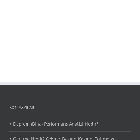
SON YAZILAR
Deprem (Bina) Performans Analizi Nedir?
Gerilme Nedir? Çekme, Basınç, Kesme, Eğilme ve