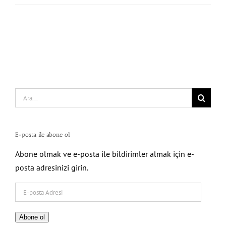
Search
for:
E-posta ile abone ol
Abone olmak ve e-posta ile bildirimler almak için e-
posta adresinizi girin.
E-
posta
Adresi
Abone ol