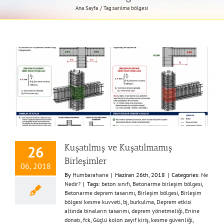
Ana Sayfa
Tag:
sarılma bölgesi
Kuşatılmış ve Kuşatılmamış
26
Birleşimler
06, 2018
By
Humbarahane
|
Haziran 26th, 2018
|
Categories:
Ne
Nedir?
|
Tags:
beton sınıfı
,
Betonarme birleşim bölgesi
,
Betonarme deprem tasarımı
,
Birleşim bölgesi
,
Birleşim
bölgesi kesme kuvveti
,
bj
,
burkulma
,
Deprem etkisi
altında binaların tasarımı
,
deprem yönetmeliği
,
Enine
donatı
,
fck
,
Güçlü kolon zayıf kiriş
,
kesme güvenliği
,