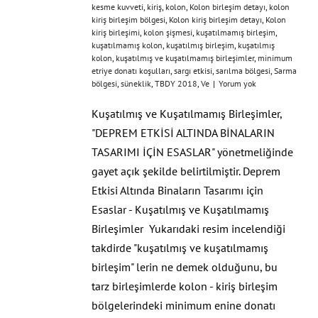
kesme kuvveti
,
kiriş
,
kolon
,
Kolon birleşim detayı
,
kolon
kiriş birleşim bölgesi
,
Kolon kiriş birleşim detayı
,
Kolon
kiriş birleşimi
,
kolon şişmesi
,
kuşatılmamış birleşim
,
kuşatılmamış kolon
,
kuşatılmış birleşim
,
kuşatılmış
kolon
,
kuşatılmış ve kuşatılmamış birleşimler
,
minimum
etriye donatı koşulları
,
sargı etkisi
,
sarılma bölgesi
,
Sarma
bölgesi
,
süneklik
,
TBDY 2018
,
Ve
|
Yorum yok
Kuşatılmış ve Kuşatılmamış Birleşimler,
"DEPREM ETKİSİ ALTINDA BİNALARIN
TASARIMI İÇİN ESASLAR" yönetmeliğinde
gayet açık şekilde belirtilmiştir. Deprem
Etkisi Altında Binaların Tasarımı için
Esaslar - Kuşatılmış ve Kuşatılmamış
Birleşimler Yukarıdaki resim incelendiği
takdirde "kuşatılmış ve kuşatılmamış
birleşim" lerin ne demek olduğunu, bu
tarz birleşimlerde kolon - kiriş birleşim
bölgelerindeki minimum enine donatı