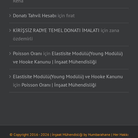
Reha
Donatı Tahvil Hesabı
için
fırat
KİRİŞSİZ RADYE TEMEL DONATI İMALATI
için
zana
özdemirli
Poisson Oranı
için
Elastisite Modülü(Young Modülü)
ve Hooke Kanunu | İnşaat Mühendisliği
Elastisite Modülü(Young Modülü) ve Hooke Kanunu
için
Poisson Oranı | İnşaat Mühendisliği
© Copyright 2016 -
2026
| İnşaat Mühendisliği by
Humbarahane
| Her Hakkı