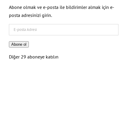
Abone olmak ve e-posta ile bildirimler almak için e-
posta adresinizi girin.
E-
posta
Adresi
Abone ol
Diğer 29 aboneye katılın