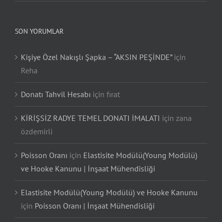
SON YORUMLAR
Kişiye Özel Nakışlı Şapka – “AKSIN PEŞİNDE”
için
Reha
Donatı Tahvil Hesabı
için
fırat
KİRİŞSİZ RADYE TEMEL DONATI İMALATI
için
zana
özdemirli
Poisson Oranı
için
Elastisite Modülü(Young Modülü)
ve Hooke Kanunu | İnşaat Mühendisliği
Elastisite Modülü(Young Modülü) ve Hooke Kanunu
için
Poisson Oranı | İnşaat Mühendisliği