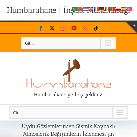
Humbarahane | İnşaat Mühendisliği
Skip
Facebook
X
Instagram
YouTube
Rss
Tiktok
to
content
Git...
Humbarahane'ye hoş geldiniz.
Git...
Uydu Gözlemlerinden Sismik Kaynaklı
Atmosferik Değişimlerin İzlenmesi jin