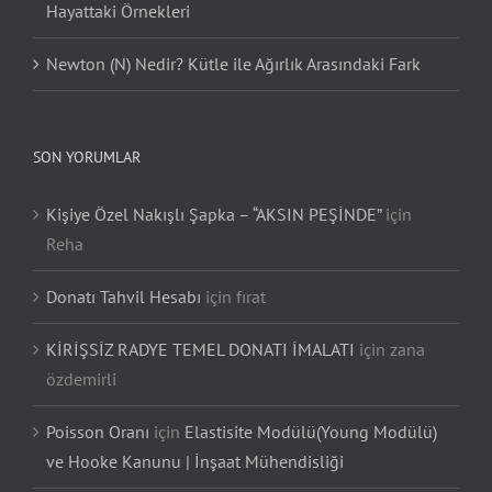
Hayattaki Örnekleri
Newton (N) Nedir? Kütle ile Ağırlık Arasındaki Fark
SON YORUMLAR
Kişiye Özel Nakışlı Şapka – “AKSIN PEŞİNDE”
için
Reha
Donatı Tahvil Hesabı
için
fırat
KİRİŞSİZ RADYE TEMEL DONATI İMALATI
için
zana
özdemirli
Poisson Oranı
için
Elastisite Modülü(Young Modülü)
ve Hooke Kanunu | İnşaat Mühendisliği