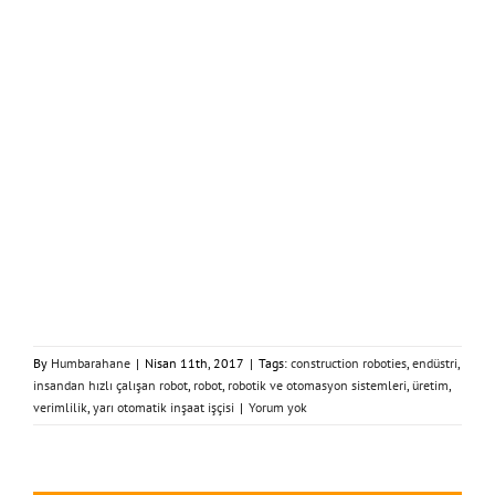
By
Humbarahane
|
Nisan 11th, 2017
|
Tags:
construction roboties
,
endüstri
,
insandan hızlı çalışan robot
,
robot
,
robotik ve otomasyon sistemleri
,
üretim
,
verimlilik
,
yarı otomatik inşaat işçisi
|
Yorum yok