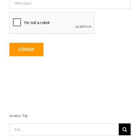
Arama Yap
Search
for: