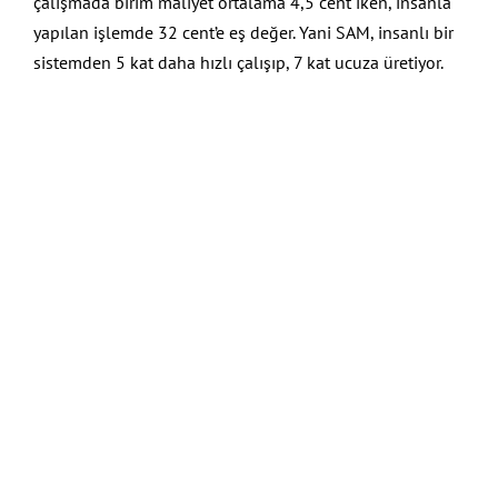
çalışmada birim maliyet ortalama 4,5 cent iken, insanla
yapılan işlemde 32 cent’e eş değer. Yani SAM, insanlı bir
sistemden 5 kat daha hızlı çalışıp, 7 kat ucuza üretiyor.