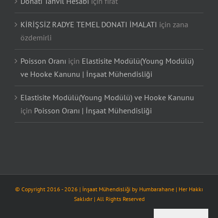
Donatı Tahvil Hesabı
için
fırat
KİRİŞSİZ RADYE TEMEL DONATI İMALATI
için
zana
özdemirli
Poisson Oranı
için
Elastisite Modülü(Young Modülü)
ve Hooke Kanunu | İnşaat Mühendisliği
Elastisite Modülü(Young Modülü) ve Hooke Kanunu
için
Poisson Oranı | İnşaat Mühendisliği
© Copyright 2016 -
2026
| İnşaat Mühendisliği by
Humbarahane
| Her Hakkı
Saklıdır | All Rights Reserved