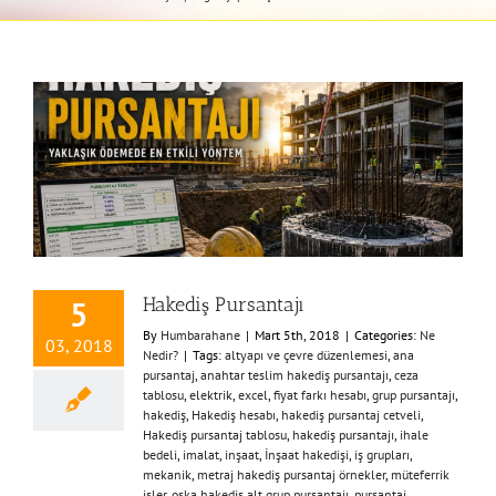
Hakediş Pursantajı
5
By
Humbarahane
|
Mart 5th, 2018
|
Categories:
Ne
03, 2018
Nedir?
|
Tags:
altyapı ve çevre düzenlemesi
,
ana
pursantaj
,
anahtar teslim hakediş pursantajı
,
ceza
tablosu
,
elektrik
,
excel
,
fiyat farkı hesabı
,
grup pursantajı
,
hakediş
,
Hakediş hesabı
,
hakediş pursantaj cetveli
,
Hakediş pursantaj tablosu
,
hakediş pursantajı
,
ihale
bedeli
,
imalat
,
inşaat
,
İnşaat hakedişi
,
iş grupları
,
mekanik
,
metraj hakediş pursantaj örnekler
,
müteferrik
işler
,
oska hakediş alt grup pursantajı
,
pursantaj
,