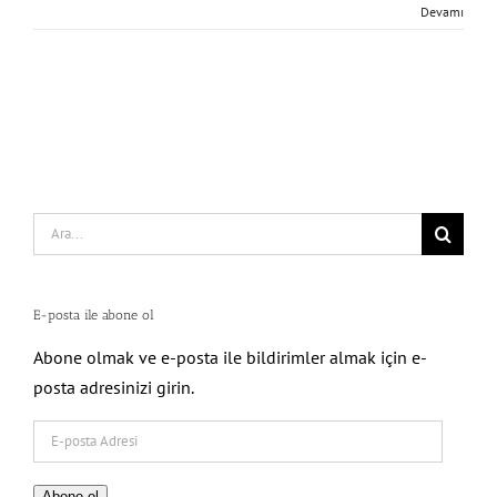
Devamı
Search
for:
E-posta ile abone ol
Abone olmak ve e-posta ile bildirimler almak için e-
posta adresinizi girin.
E-
posta
Adresi
Abone ol