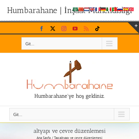
Humbarahane | İnşaat Mühendisliği
Skip
Facebook
X
Instagram
YouTube
Rss
Tiktok
to
content
Git...
Humbarahane'ye hoş geldiniz.
Git...
altyapı ve çevre düzenlemesi
Ana Sayfa
Tag:
altyapı ve çevre düzenlemesi