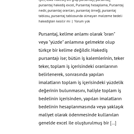
pursantaj hakediş excel
,
Pursantaj hesaplama
,
Pursantaj
nedir
,
pursantaj oranları
,
pursantaj örneği
,
pursantaj
tablosu
,
pursantaj tablosunda olmayan malzeme bedeli
hakedişten kesilir mi
|
Yorum yok
Pursantaj, kelime anlamı olarak "oran"
veya "yüzde" anlamına gelmekte olup
türkçe bir kelime değildir. Hakediş
pursantajı ise; bütün iş kalemlerinin, teker
teker, toplam iş içerisindeki oranlarının
belirlenerek, sonrasında yapılan
imalatların toplam iş içerisindeki yüzdelik
değerinin bulunmasını, haliyle toplam iş
bedelinin içerisinden, yapılan imalatların
bedelinin hesaplanmasında veya yaklaşık
maliyet olarak ödenmesinde kullanılan
genelde excel ile oluşturulmuş bir
[...]