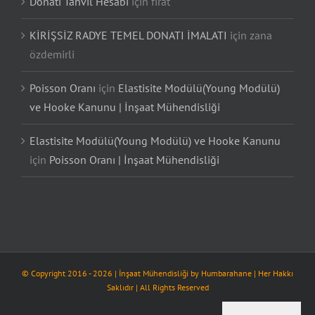
Donatı Tahvil Hesabı
için
fırat
KİRİŞSİZ RADYE TEMEL DONATI İMALATI
için
zana
özdemirli
Poisson Oranı
için
Elastisite Modülü(Young Modülü)
ve Hooke Kanunu | İnşaat Mühendisliği
Elastisite Modülü(Young Modülü) ve Hooke Kanunu
için
Poisson Oranı | İnşaat Mühendisliği
© Copyright 2016 -
2026
| İnşaat Mühendisliği by
Humbarahane
| Her Hakkı
Saklıdır | All Rights Reserved