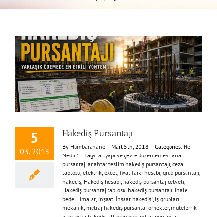
Hakediş Pursantajı
5
By
Humbarahane
|
Mart 5th, 2018
|
Categories:
Ne
03, 2018
Nedir?
|
Tags:
altyapı ve çevre düzenlemesi
,
ana
pursantaj
,
anahtar teslim hakediş pursantajı
,
ceza
tablosu
,
elektrik
,
excel
,
fiyat farkı hesabı
,
grup pursantajı
,
hakediş
,
Hakediş hesabı
,
hakediş pursantaj cetveli
,
Hakediş pursantaj tablosu
,
hakediş pursantajı
,
ihale
bedeli
,
imalat
,
inşaat
,
İnşaat hakedişi
,
iş grupları
,
mekanik
,
metraj hakediş pursantaj örnekler
,
müteferrik
işler
,
oska hakediş alt grup pursantajı
,
pursantaj
,