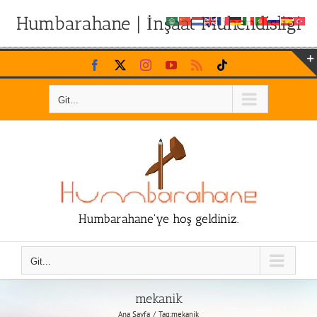
Humbarahane | İnşaat Mühendisliği
Skip
Facebook
X
Instagram
YouTube
Rss
Tiktok
to
content
Git...
Humbarahane'ye hoş geldiniz.
Git...
mekanik
Ana Sayfa
Tag:
mekanik