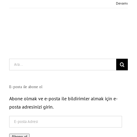
Devamı
Search
for:
E-posta ile abone ol
Abone olmak ve e-posta ile bildirimler almak için e-
posta adresinizi girin.
E-
posta
Adresi
Abone ol