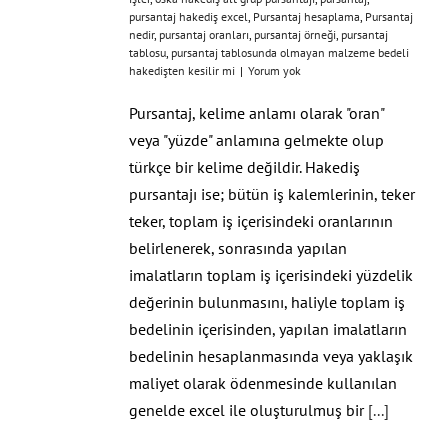
pursantaj hakediş excel
,
Pursantaj hesaplama
,
Pursantaj
nedir
,
pursantaj oranları
,
pursantaj örneği
,
pursantaj
tablosu
,
pursantaj tablosunda olmayan malzeme bedeli
hakedişten kesilir mi
|
Yorum yok
Pursantaj, kelime anlamı olarak "oran"
veya "yüzde" anlamına gelmekte olup
türkçe bir kelime değildir. Hakediş
pursantajı ise; bütün iş kalemlerinin, teker
teker, toplam iş içerisindeki oranlarının
belirlenerek, sonrasında yapılan
imalatların toplam iş içerisindeki yüzdelik
değerinin bulunmasını, haliyle toplam iş
bedelinin içerisinden, yapılan imalatların
bedelinin hesaplanmasında veya yaklaşık
maliyet olarak ödenmesinde kullanılan
genelde excel ile oluşturulmuş bir
[...]