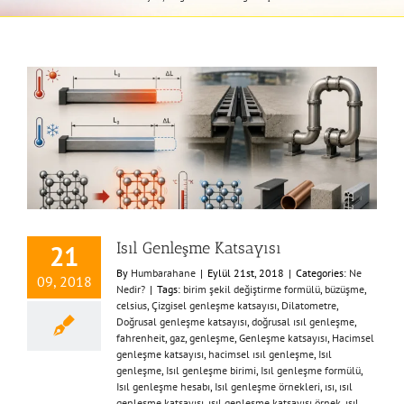
Isıl Genleşme Katsayısı
21
By
Humbarahane
|
Eylül 21st, 2018
|
Categories:
Ne
09, 2018
Nedir?
|
Tags:
birim şekil değiştirme formülü
,
büzüşme
,
celsius
,
Çizgisel genleşme katsayısı
,
Dilatometre
,
Doğrusal genleşme katsayısı
,
doğrusal ısıl genleşme
,
fahrenheit
,
gaz
,
genleşme
,
Genleşme katsayısı
,
Hacimsel
genleşme katsayısı
,
hacimsel ısıl genleşme
,
Isıl
genleşme
,
Isıl genleşme birimi
,
Isıl genleşme formülü
,
Isıl genleşme hesabı
,
Isıl genleşme örnekleri
,
ısı
,
ısıl
genleşme katsayısı
,
ısıl genleşme katsayısı örnek
,
ısıl