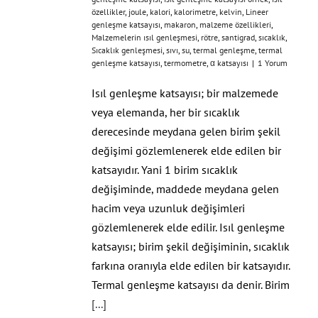
özellikler
,
joule
,
kalori
,
kalorimetre
,
kelvin
,
Lineer
genleşme katsayısı
,
makaron
,
malzeme özellikleri
,
Malzemelerin ısıl genleşmesi
,
rötre
,
santigrad
,
sıcaklık
,
Sıcaklık genleşmesi
,
sıvı
,
su
,
termal genleşme
,
termal
genleşme katsayısı
,
termometre
,
α katsayısı
|
1 Yorum
Isıl genleşme katsayısı; bir malzemede
veya elemanda, her bir sıcaklık
derecesinde meydana gelen birim şekil
değişimi gözlemlenerek elde edilen bir
katsayıdır. Yani 1 birim sıcaklık
değişiminde, maddede meydana gelen
hacim veya uzunluk değişimleri
gözlemlenerek elde edilir. Isıl genleşme
katsayısı; birim şekil değişiminin, sıcaklık
farkına oranıyla elde edilen bir katsayıdır.
Termal genleşme katsayısı da denir. Birim
[...]