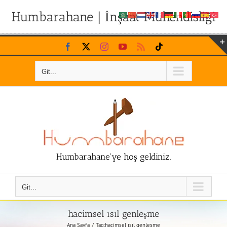
Humbarahane | İnşaat Mühendisliği
Skip
Facebook
X
Instagram
YouTube
Rss
Tiktok
to
content
Git...
Humbarahane'ye hoş geldiniz.
Git...
hacimsel ısıl genleşme
Ana Sayfa
Tag:
hacimsel ısıl genleşme