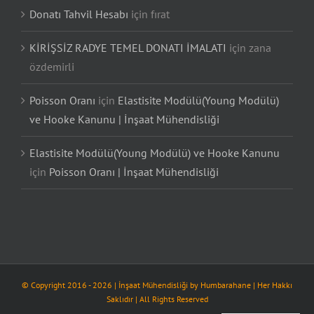
Donatı Tahvil Hesabı
için
fırat
KİRİŞSİZ RADYE TEMEL DONATI İMALATI
için
zana
özdemirli
Poisson Oranı
için
Elastisite Modülü(Young Modülü)
ve Hooke Kanunu | İnşaat Mühendisliği
Elastisite Modülü(Young Modülü) ve Hooke Kanunu
için
Poisson Oranı | İnşaat Mühendisliği
© Copyright 2016 -
2026
| İnşaat Mühendisliği by
Humbarahane
| Her Hakkı
Saklıdır | All Rights Reserved