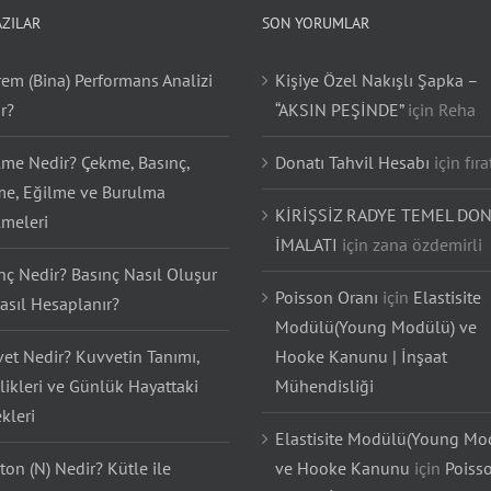
AZILAR
SON YORUMLAR
em (Bina) Performans Analizi
Kişiye Özel Nakışlı Şapka –
r?
“AKSIN PEŞİNDE”
için
Reha
lme Nedir? Çekme, Basınç,
Donatı Tahvil Hesabı
için
fıra
e, Eğilme ve Burulma
KİRİŞSİZ RADYE TEMEL DON
lmeleri
İMALATI
için
zana özdemirli
nç Nedir? Basınç Nasıl Oluşur
Poisson Oranı
için
Elastisite
asıl Hesaplanır?
Modülü(Young Modülü) ve
et Nedir? Kuvvetin Tanımı,
Hooke Kanunu | İnşaat
likleri ve Günlük Hayattaki
Mühendisliği
kleri
Elastisite Modülü(Young Mo