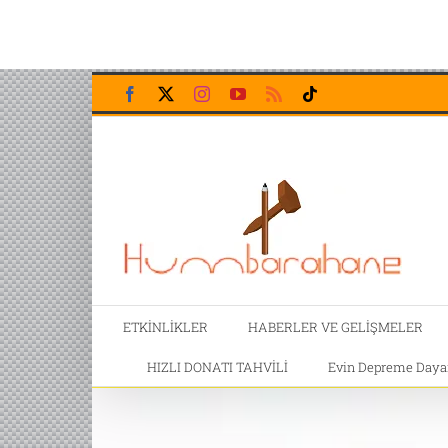
Skip
Facebook
X
Instagram
YouTube
Rss
Tiktok
to
content
ETKİNLİKLER
HABERLER VE GELİŞMELER
HIZLI DONATI TAHVİLİ
Evin Depreme Dayanı