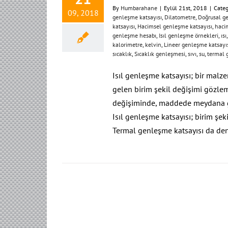
By
Humbarahane
|
Eylül 21st, 2018
|
Categ
09, 2018
genleşme katsayısı
,
Dilatometre
,
Doğrusal g
katsayısı
,
Hacimsel genleşme katsayısı
,
haci
genleşme hesabı
,
Isıl genleşme örnekleri
,
ısı
kalorimetre
,
kelvin
,
Lineer genleşme katsayı
sıcaklık
,
Sıcaklık genleşmesi
,
sıvı
,
su
,
termal 
Isıl genleşme katsayısı; bir mal
gelen birim şekil değişimi gözleml
değişiminde, maddede meydana ge
Isıl genleşme katsayısı; birim şeki
Termal genleşme katsayısı da den