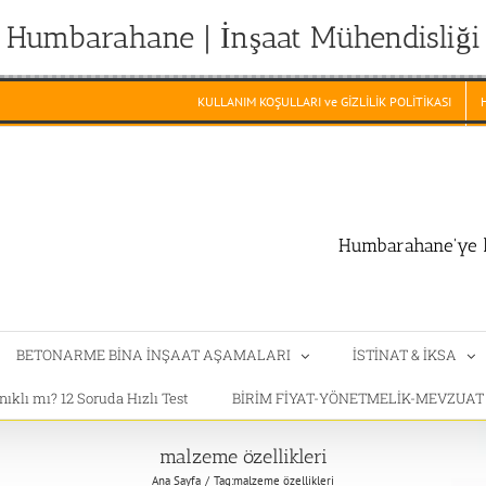
Humbarahane | İnşaat Mühendisliği
KULLANIM KOŞULLARI ve GİZLİLİK POLİTİKASI
Humbarahane'ye h
BETONARME BİNA İNŞAAT AŞAMALARI
İSTİNAT & İKSA
klı mı? 12 Soruda Hızlı Test
BİRİM FİYAT-YÖNETMELİK-MEVZUA
malzeme özellikleri
Ana Sayfa
Tag:
malzeme özellikleri