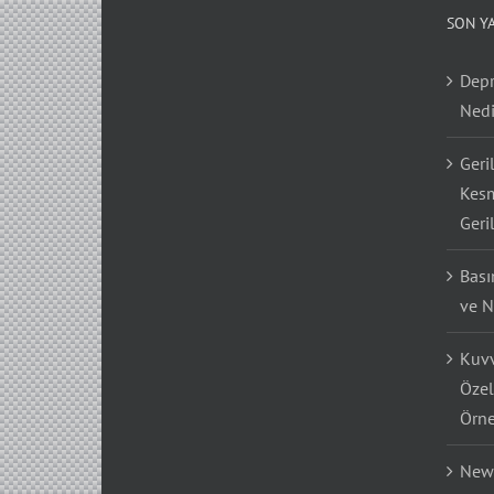
SON Y
Depr
Nedi
Geri
Kesm
Geri
Bası
ve N
Kuvv
Özel
Örne