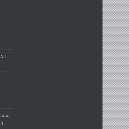
t
ATI
dülü)