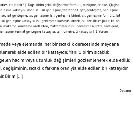
ories:
Ne Nedir?
|
Tags:
birim şekil değiştirme formülü
,
büzüşme
,
celsius
,
Çizgisel
enleşme katsayısı
,
doğrusal ısıl genleşme
,
fahrenheit
,
gaz
,
genleşme
,
Genleşme
msel ısıl genleşme
,
Isıl genleşme
,
Isıl genleşme birimi
,
Isıl genleşme formülü
,
Isıl
,
ısıl genleşme katsayısı
,
ısıl genleşme katsayısı örnek
,
ısıl özellikler
,
joule
,
kalori
,
sı
,
makaron
,
malzeme özellikleri
,
Malzemelerin ısıl genleşmesi
,
rötre
,
santigrad
,
genleşme
,
termal genleşme katsayısı
,
termometre
,
α katsayısı
|
1 Yorum
zemede veya elemanda, her bir sıcaklık derecesinde meydana
enerek elde edilen bir katsayıdır. Yani 1 birim sıcaklık
len hacim veya uzunluk değişimleri gözlemlenerek elde edilir.
l değişiminin, sıcaklık farkına oranıyla elde edilen bir katsayıdır.
ir. Birim
[...]
Devamı