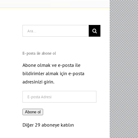
Search
for:
E-posta ile abone ol
Abone olmak ve e-posta ile
bildirimler almak için e-posta
adresinizi girin.
E-
posta
Adresi
Abone ol
Diğer 29 aboneye katılın