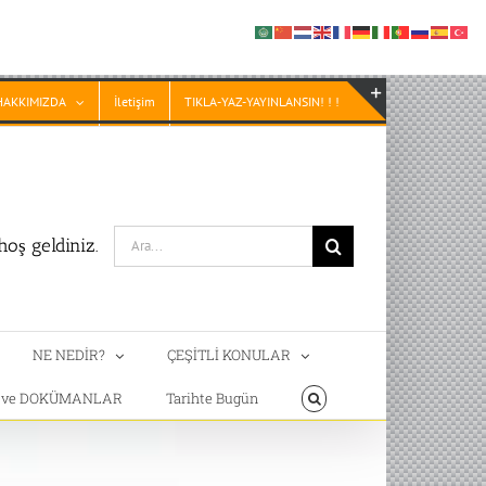
HAKKIMIZDA
İletişim
TIKLA-YAZ-YAYINLANSIN! ! !
Toggle
Sliding
Bar
Area
Search
oş geldiniz.
for:
NE NEDİR?
ÇEŞİTLİ KONULAR
T ve DOKÜMANLAR
Tarihte Bugün