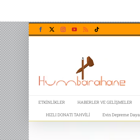
Skip
Facebook
X
Instagram
YouTube
Rss
Tiktok
to
content
ETKİNLİKLER
HABERLER VE GELİŞMELER
HIZLI DONATI TAHVİLİ
Evin Depreme Dayanı