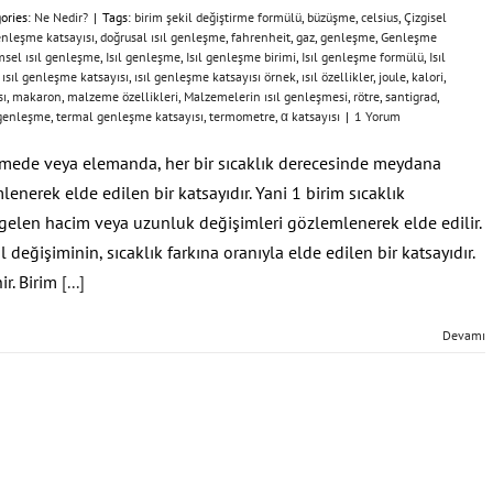
ories:
Ne Nedir?
|
Tags:
birim şekil değiştirme formülü
,
büzüşme
,
celsius
,
Çizgisel
enleşme katsayısı
,
doğrusal ısıl genleşme
,
fahrenheit
,
gaz
,
genleşme
,
Genleşme
msel ısıl genleşme
,
Isıl genleşme
,
Isıl genleşme birimi
,
Isıl genleşme formülü
,
Isıl
,
ısıl genleşme katsayısı
,
ısıl genleşme katsayısı örnek
,
ısıl özellikler
,
joule
,
kalori
,
sı
,
makaron
,
malzeme özellikleri
,
Malzemelerin ısıl genleşmesi
,
rötre
,
santigrad
,
genleşme
,
termal genleşme katsayısı
,
termometre
,
α katsayısı
|
1 Yorum
zemede veya elemanda, her bir sıcaklık derecesinde meydana
enerek elde edilen bir katsayıdır. Yani 1 birim sıcaklık
len hacim veya uzunluk değişimleri gözlemlenerek elde edilir.
l değişiminin, sıcaklık farkına oranıyla elde edilen bir katsayıdır.
ir. Birim
[...]
Devamı