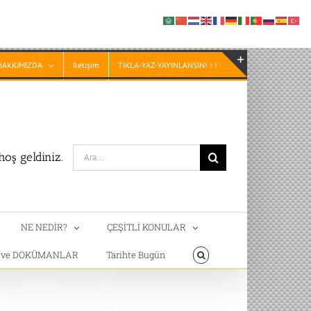
HAKKIMIZDA
İletişim
TIKLA-YAZ-YAYINLANSIN! ! !
Toggle
Sliding
Bar
Area
Search
oş geldiniz.
for:
NE NEDİR?
ÇEŞİTLİ KONULAR
T ve DOKÜMANLAR
Tarihte Bugün