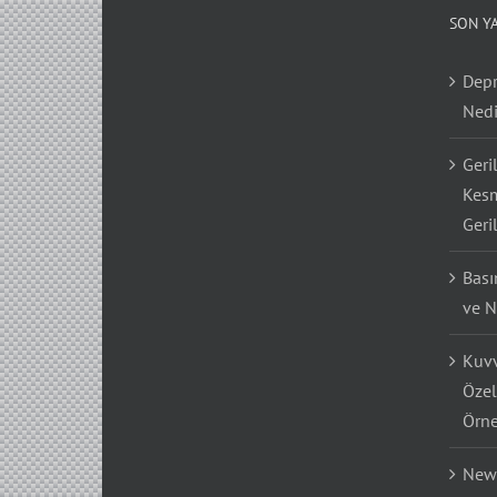
SON Y
Depr
Nedi
Geri
Kesm
Geri
Bası
ve N
Kuvv
Özel
Örne