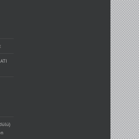
t
ATI
dülü)