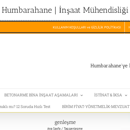
Humbarahane | İnşaat Mühendisliği
KULLANIM KOŞULLARI ve GİZLİLİK POLİTİKASI
Humbarahane'ye h
BETONARME BİNA İNŞAAT AŞAMALARI
İSTİNAT & İKSA
klı mı? 12 Soruda Hızlı Test
BİRİM FİYAT-YÖNETMELİK-MEVZUA
genleşme
Ana Sayfa
Tag:
genleşme