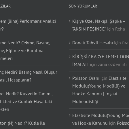
AZILAR
SON YORUMLAR
em (Bina) Performans Analizi
Kişiye Özel Nakışlı Şapka –
r?
“AKSIN PEŞİNDE”
için
Reha
lme Nedir? Çekme, Basınç,
Donatı Tahvil Hesabı
için
fıra
e, Eğilme ve Burulma
KİRİŞSİZ RADYE TEMEL DON
lmeleri
İMALATI
için
zana özdemirli
nç Nedir? Basınç Nasıl Oluşur
Poisson Oranı
için
Elastisite
asıl Hesaplanır?
Modülü(Young Modülü) ve
et Nedir? Kuvvetin Tanımı,
Hooke Kanunu | İnşaat
likleri ve Günlük Hayattaki
Mühendisliği
kleri
Elastisite Modülü(Young Mo