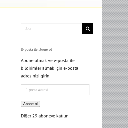
Search
for:
E-posta ile abone ol
Abone olmak ve e-posta ile
bildirimler almak için e-posta
adresinizi girin.
E-
posta
Adresi
Abone ol
Diğer 29 aboneye katılın