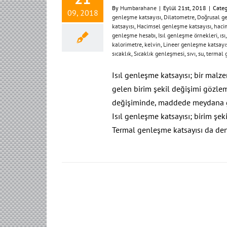
By
Humbarahane
|
Eylül 21st, 2018
|
Categ
09, 2018
genleşme katsayısı
,
Dilatometre
,
Doğrusal g
katsayısı
,
Hacimsel genleşme katsayısı
,
haci
genleşme hesabı
,
Isıl genleşme örnekleri
,
ısı
kalorimetre
,
kelvin
,
Lineer genleşme katsayı
sıcaklık
,
Sıcaklık genleşmesi
,
sıvı
,
su
,
termal 
Isıl genleşme katsayısı; bir mal
gelen birim şekil değişimi gözleml
değişiminde, maddede meydana ge
Isıl genleşme katsayısı; birim şeki
Termal genleşme katsayısı da den