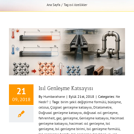
Ana Sayfa
Tag:
ısıl özellikler
Isıl Genleşme Katsayısı
21
By
Humbarahane
|
Eylül 21st, 2018
|
Categories:
Ne
09, 2018
Nedir?
|
Tags:
birim şekil değiştirme formülü
,
büzüşme
,
celsius
,
Çizgisel genleşme katsayısı
,
Dilatometre
,
Doğrusal genleşme katsayısı
,
doğrusal ısıl genleşme
,
fahrenheit
,
gaz
,
genleşme
,
Genleşme katsayısı
,
Hacimsel
genleşme katsayısı
,
hacimsel ısıl genleşme
,
Isıl
genleşme
,
Isıl genleşme birimi
,
Isıl genleşme formülü
,