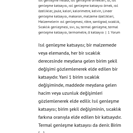
Isıl genleşme hesabı
,
Isıl genleşme örnekleri
,
ısı
,
ısıl
genleşme katsayısı
,
ısıl genleşme katsayısı örnek
,
ısıl
özellikler
,
joule
,
kalori
,
kalorimetre
,
kelvin
,
Lineer
genleşme katsayısı
,
makaron
,
malzeme özellikleri
,
Malzemelerin ısıl genleşmesi
,
rötre
,
santigrad
,
sıcaklık
,
Sıcaklık genleşmesi
,
sıvı
,
su
,
termal genleşme
,
termal
genleşme katsayısı
,
termometre
,
α katsayısı
|
1 Yorum
Isıl genleşme katsayısı; bir malzemede
veya elemanda, her bir sıcaklık
derecesinde meydana gelen birim şekil
değişimi gözlemlenerek elde edilen bir
katsayıdır. Yani 1 birim sıcaklık
değişiminde, maddede meydana gelen
hacim veya uzunluk değişimleri
gözlemlenerek elde edilir. Isıl genleşme
katsayısı; birim şekil değişiminin, sıcaklık
farkına oranıyla elde edilen bir katsayıdır.
Termal genleşme katsayısı da denir. Birim
[...]