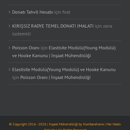
Donatı Tahvil Hesabı
için
fırat
KİRİŞSİZ RADYE TEMEL DONATI İMALATI
için
zana
özdemirli
Poisson Oranı
için
Elastisite Modülü(Young Modülü)
ve Hooke Kanunu | İnşaat Mühendisliği
Elastisite Modülü(Young Modülü) ve Hooke Kanunu
için
Poisson Oranı | İnşaat Mühendisliği
© Copyright 2016 -
2026
| İnşaat Mühendisliği by
Humbarahane
| Her Hakkı
Saklıdır | All Rights Reserved