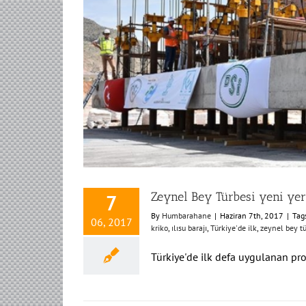
Zeynel Bey Türbesi yeni yer
7
By
Humbarahane
|
Haziran 7th, 2017
|
Tag
06, 2017
kriko
,
ılısu barajı
,
Türkiye'de ilk
,
zeynel bey tü
Türkiye'de ilk defa uygulanan proj