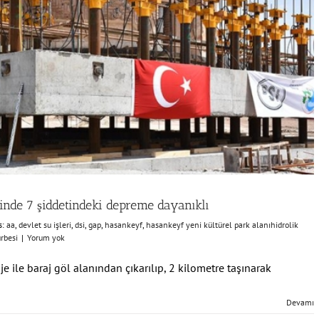
inde 7 şiddetindeki depreme dayanıklı
s:
aa
,
devlet su işleri
,
dsi
,
gap
,
hasankeyf
,
hasankeyf yeni kültürel park alanıhidrolik
rbesi
|
Yorum yok
e ile baraj göl alanından çıkarılıp, 2 kilometre taşınarak
Devamı