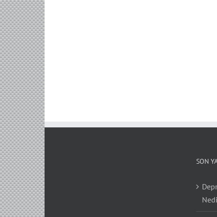
SON Y
Depr
Nedi