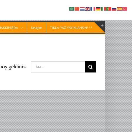
HAKKIMIZDA
İletişim
TIKLA-YAZ-YAYINLANSIN! ! !
Toggle
Sliding
Bar
Area
Search
oş geldiniz.
for: