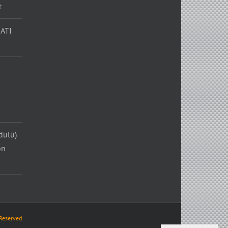
t
ATI
dülü)
on