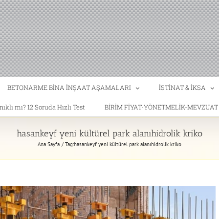
BETONARME BİNA İNŞAAT AŞAMALARI
İSTİNAT & İKSA
klı mı? 12 Soruda Hızlı Test
BİRİM FİYAT-YÖNETMELİK-MEVZUA
hasankeyf yeni kültürel park alanıhidrolik kriko
Ana Sayfa
Tag:
hasankeyf yeni kültürel park alanıhidrolik kriko