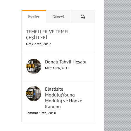
H
H
H
Humbarahane
Humbarahane
,
,
İnşaat
İnşaat
Humbarahane
Humbarahane
Mühendisliği
Mühendisliği
Mühendisliği
H
H
H
H
Mühendisliği
Mühendisliği
Yorum
Popüler
Güncel
TEMELLER VE TEMEL
ÇEŞİTLERİ
Ocak 27th, 2017
Donatı Tahvil Hesabı
Mart 18th, 2018
Elastisite
Modülü(Young
Modülü) ve Hooke
Kanunu
Temmuz 17th, 2018