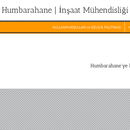
Humbarahane | İnşaat Mühendisliği
KULLANIM KOŞULLARI ve GİZLİLİK POLİTİKASI
Humbarahane'ye h