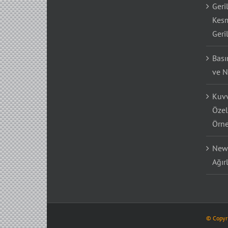
Geri
Kesm
Geri
Bası
ve N
Kuvv
Özel
Örne
Newt
Ağır