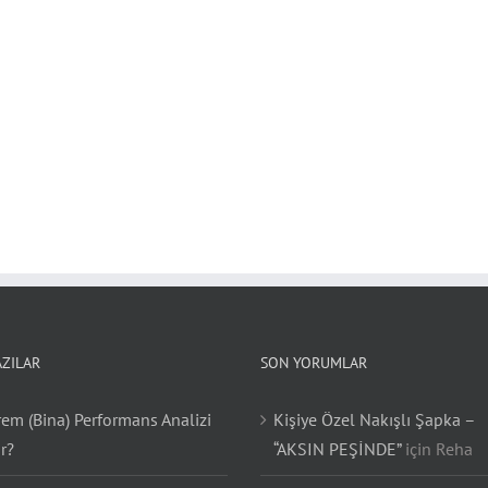
AZILAR
SON YORUMLAR
em (Bina) Performans Analizi
Kişiye Özel Nakışlı Şapka –
r?
“AKSIN PEŞİNDE”
için
Reha