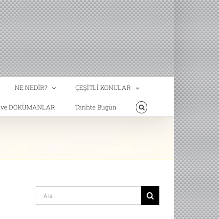
NE NEDİR?
ÇEŞİTLİ KONULAR
T ve DOKÜMANLAR
Tarihte Bugün
Search
for: