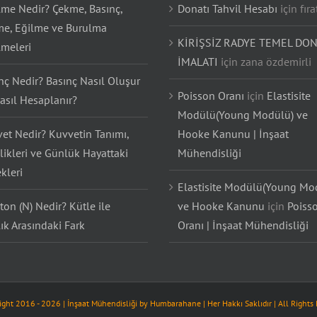
lme Nedir? Çekme, Basınç,
Donatı Tahvil Hesabı
için
fıra
e, Eğilme ve Burulma
KİRİŞSİZ RADYE TEMEL DON
lmeleri
İMALATI
için
zana özdemirli
nç Nedir? Basınç Nasıl Oluşur
Poisson Oranı
için
Elastisite
asıl Hesaplanır?
Modülü(Young Modülü) ve
et Nedir? Kuvvetin Tanımı,
Hooke Kanunu | İnşaat
likleri ve Günlük Hayattaki
Mühendisliği
kleri
Elastisite Modülü(Young Mo
on (N) Nedir? Kütle ile
ve Hooke Kanunu
için
Poiss
lık Arasındaki Fark
Oranı | İnşaat Mühendisliği