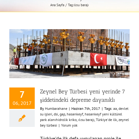
Ana Sayfa
Tag:
ılısu barajı
Zeynel Bey Türbesi yeni yerinde 7
7
şiddetindeki depreme dayanıklı
06, 2017
By
Humbarahane
|
Haziran 7th, 2017
|
Tags:
aa
,
devlet
su işleri
,
dsi
,
gap
,
hasankeyf
,
hasankeyf yeni kültürel
park alanıhidrolik kriko
,
ılısu barajı
,
Türkiye'de ilk
,
zeynel
bey türbesi
|
Yorum yok
Türkiye'de ilk defa uygulanan proje ile