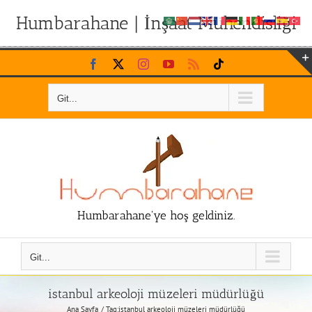
Humbarahane | İnşaat Mühendisliği
Skip
Facebook
X
Instagram
YouTube
Rss
Tiktok
to
content
Git...
Humbarahane'ye hoş geldiniz.
Git...
istanbul arkeoloji müzeleri müdürlüğü
Ana Sayfa
Tag:
istanbul arkeoloji müzeleri müdürlüğü