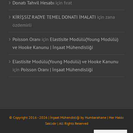
Donatı Tahvil Hesabı
için
fırat
KİRİŞSİZ RADYE TEMEL DONATI İMALATI
için
zana
özdemirli
Poisson Oranı
için
Elastisite Modülü(Young Modülü)
ve Hooke Kanunu | İnşaat Mühendisliği
Elastisite Modülü(Young Modülü) ve Hooke Kanunu
için
Poisson Oranı | İnşaat Mühendisliği
© Copyright 2016 -
2026
| İnşaat Mühendisliği by
Humbarahane
| Her Hakkı
Saklıdır | All Rights Reserved