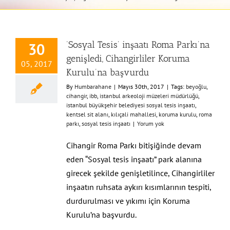
‘Sosyal Tesis’ inşaatı Roma Parkı’na
30
genişledi, Cihangirliler Koruma
05, 2017
Kurulu’na başvurdu
By
Humbarahane
|
Mayıs 30th, 2017
|
Tags:
beyoğlu
,
cihangir
,
ibb
,
istanbul arkeoloji müzeleri müdürlüğü
,
istanbul büyükşehir belediyesi sosyal tesis inşaatı
,
kentsel sit alanı
,
kılıçali mahallesi
,
koruma kurulu
,
roma
parkı
,
sosyal tesis inşaatı
|
Yorum yok
Cihangir Roma Parkı bitişiğinde devam
eden “Sosyal tesis inşaatı” park alanına
girecek şekilde genişletilince, Cihangirliler
inşaatın ruhsata aykırı kısımlarının tespiti,
durdurulması ve yıkımı için Koruma
Kurulu’na başvurdu.