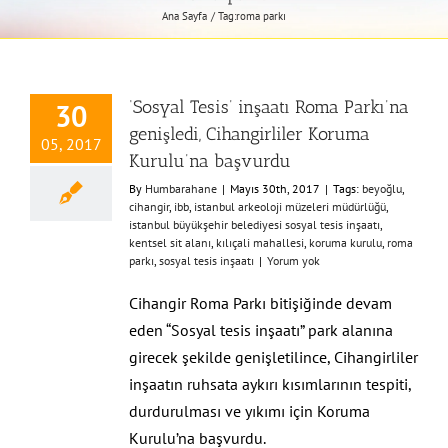
Ana Sayfa
Tag:
roma parkı
‘Sosyal Tesis’ inşaatı Roma Parkı’na
30
genişledi, Cihangirliler Koruma
05, 2017
Kurulu’na başvurdu
By
Humbarahane
|
Mayıs 30th, 2017
|
Tags:
beyoğlu
,
cihangir
,
ibb
,
istanbul arkeoloji müzeleri müdürlüğü
,
istanbul büyükşehir belediyesi sosyal tesis inşaatı
,
kentsel sit alanı
,
kılıçali mahallesi
,
koruma kurulu
,
roma
parkı
,
sosyal tesis inşaatı
|
Yorum yok
Cihangir Roma Parkı bitişiğinde devam
eden “Sosyal tesis inşaatı” park alanına
girecek şekilde genişletilince, Cihangirliler
inşaatın ruhsata aykırı kısımlarının tespiti,
durdurulması ve yıkımı için Koruma
Kurulu’na başvurdu.